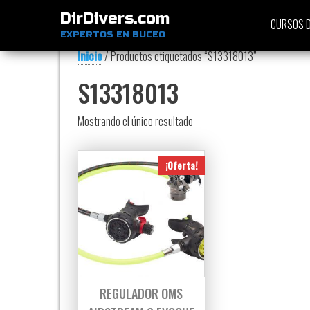
DirDivers.com
CURSOS D
EXPERTOS EN BUCEO
Inicio
/ Productos etiquetados “S13318013”
S13318013
Mostrando el único resultado
¡Oferta!
REGULADOR OMS