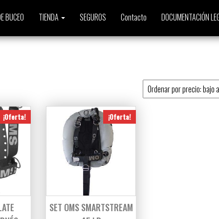
E BUCEO
TIENDA
SEGUROS
Contacto
DOCUMENTACIÓN LE
o
¡Oferta!
¡Oferta!
LATE
SET OMS SMARTSTREAM