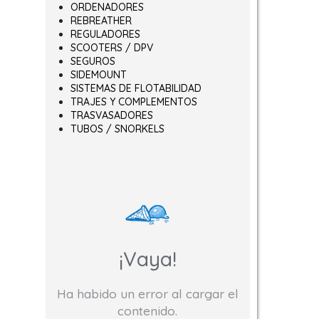
ORDENADORES
REBREATHER
REGULADORES
SCOOTERS / DPV
variantes. Las opciones se pueden elegir en la página de producto
SEGUROS
SIDEMOUNT
SISTEMAS DE FLOTABILIDAD
TRAJES Y COMPLEMENTOS
TRASVASADORES
TUBOS / SNORKELS
¡Vaya!
Ha habido un error al cargar el
contenido.