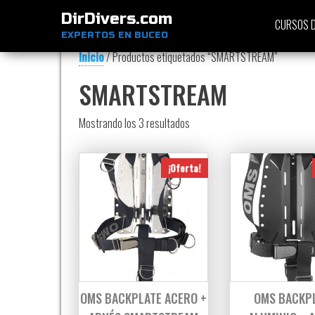
DirDivers.com
CURSOS D
EXPERTOS EN BUCEO
Inicio
/ Productos etiquetados “SMARTSTREAM”
SMARTSTREAM
Ordenado por precio: bajo a alt
Mostrando los 3 resultados
¡Oferta!
OMS BACKPLATE ACERO +
OMS BACKP