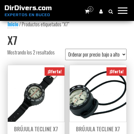
DirDivers.com
0
EXPERTOS EN BUCEO
Inicio
/ Productos etiquetados “X7”
X7
Ordenado por precio: bajo a alto
Mostrando los 2 resultados
¡Oferta!
¡Oferta!
BRÚJULA TECLINE X7
BRÚJULA TECLINE X7