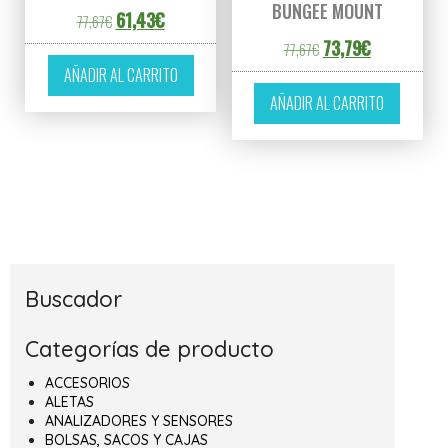
BUNGEE MOUNT
El precio original era: 77,67€.
El precio actual es: 61,43€.
61,43
€
77,67
€
El precio original era
El precio act
73,79
€
77,67
€
AÑADIR AL CARRITO
AÑADIR AL CARRITO
Buscador
Categorías de producto
ACCESORIOS
ALETAS
ANALIZADORES Y SENSORES
BOLSAS, SACOS Y CAJAS