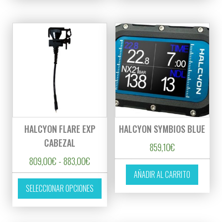
HALCYON FLARE EXP
HALCYON SYMBIOS BLUE
CABEZAL
859,10
€
Rango de precios: desde 809,00€ hasta 8
809,00
€
-
883,00
€
AÑADIR AL CARRITO
Este producto tiene múltiples variantes. L
SELECCIONAR OPCIONES