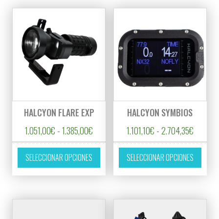
HALCYON FLARE EXP
HALCYON SYMBIOS
Rango de precios: desde 1.051,00€ hasta 
Rango de
1.051,00
€
-
1.385,00
€
1.101,10
€
-
2.704,35
€
Este producto tiene múltiples variantes. L
Este p
SELECCIONAR OPCIONES
SELECCIONAR OPCIONES