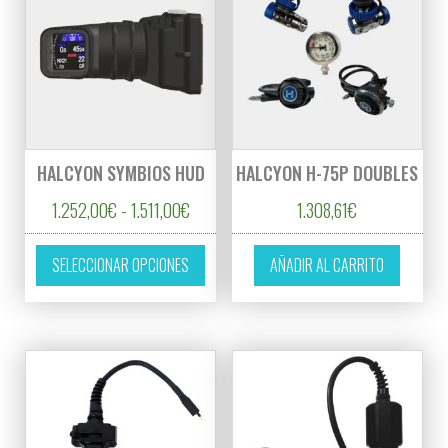
HALCYON SYMBIOS HUD
HALCYON H-75P DOUBLES
Rango de precios: desde 1.252,00€ hasta 
1.252,00
€
-
1.511,00
€
1.308,61
€
Este producto tiene múltiples variantes. L
SELECCIONAR OPCIONES
AÑADIR AL CARRITO