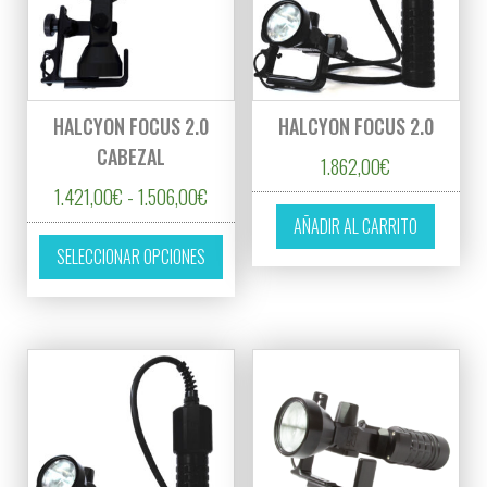
HALCYON FOCUS 2.0
HALCYON FOCUS 2.0
CABEZAL
1.862,00
€
Rango de precios: desde 1.421,00€ hasta
1.421,00
€
-
1.506,00
€
AÑADIR AL CARRITO
Este producto tiene múltiples variantes. L
SELECCIONAR OPCIONES