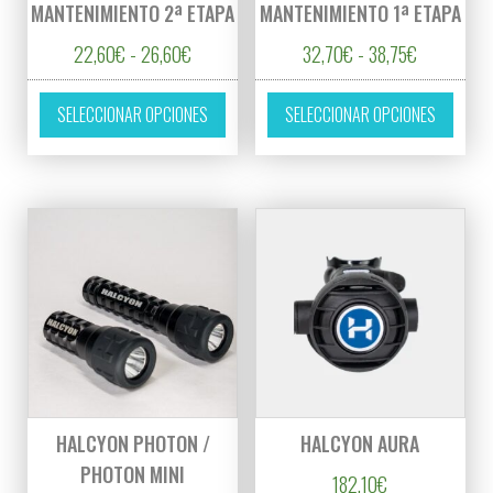
MANTENIMIENTO 2ª ETAPA
MANTENIMIENTO 1ª ETAPA
Rango de precios: desde 22,60€ hasta 26,6
Rango de p
22,60
€
-
26,60
€
32,70
€
-
38,75
€
Este producto tiene múltiples variantes. L
Este p
SELECCIONAR OPCIONES
SELECCIONAR OPCIONES
HALCYON PHOTON /
HALCYON AURA
PHOTON MINI
182,10
€