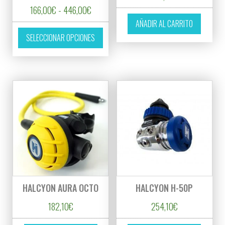
Rango de precios: desde 166,00€ hasta 44
166,00
€
-
446,00
€
AÑADIR AL CARRITO
Este producto tiene múltiples variantes. L
SELECCIONAR OPCIONES
HALCYON AURA OCTO
HALCYON H-50P
182,10
€
254,10
€