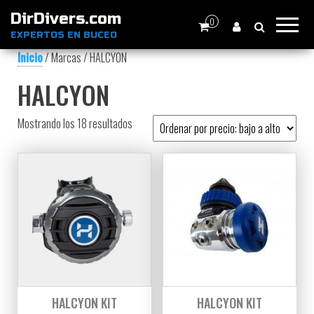
DirDivers.com
0
EXPERTOS EN BUCEO
Inicio
/ Marcas / HALCYON
HALCYON
Ordenado por precio: bajo a alto
Mostrando los 18 resultados
HALCYON KIT
HALCYON KIT