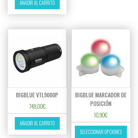
AÑADIR AL CARRITO
BIGBLUE VTL9000P
BIGBLUE MARCADOR DE
POSICIÓN
749,00
€
10,90
€
AÑADIR AL CARRITO
Este p
SELECCIONAR OPCIONES