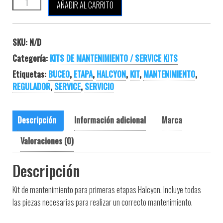
HALCYON KIT MANTENIMIENTO 1ª ETAPA cantidad
AÑADIR AL CARRITO
SKU:
N/D
Categoría:
KITS DE MANTENIMIENTO / SERVICE KITS
Etiquetas:
BUCEO
,
ETAPA
,
HALCYON
,
KIT
,
MANTENIMIENTO
,
REGULADOR
,
SERVICE
,
SERVICIO
Descripción
Información adicional
Marca
Valoraciones (0)
Descripción
Kit de mantenimiento para primeras etapas Halcyon. Incluye todas
las piezas necesarias para realizar un correcto mantenimiento.