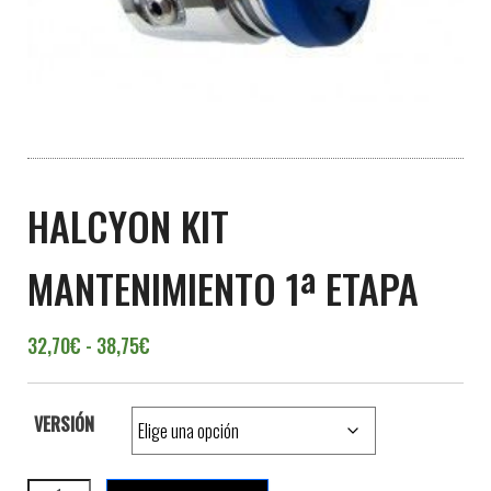
HALCYON KIT
MANTENIMIENTO 1ª ETAPA
Rango de precios: desde 32,70€ hasta 38,7
32,70
€
-
38,75
€
VERSIÓN