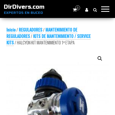
DirDivers.com
0
EXPERTOS EN BUCEO
Inicio
/
REGULADORES
/
MANTENIMIENTO DE
REGULADORES
/
KITS DE MANTENIMIENTO / SERVICE
KITS
/ HALCYON KIT MANTENIMIENTO 1ª ETAPA