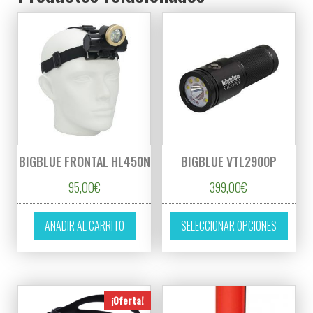
BIGBLUE FRONTAL HL450N
BIGBLUE VTL2900P
95,00
€
399,00
€
Este p
AÑADIR AL CARRITO
SELECCIONAR OPCIONES
¡Oferta!