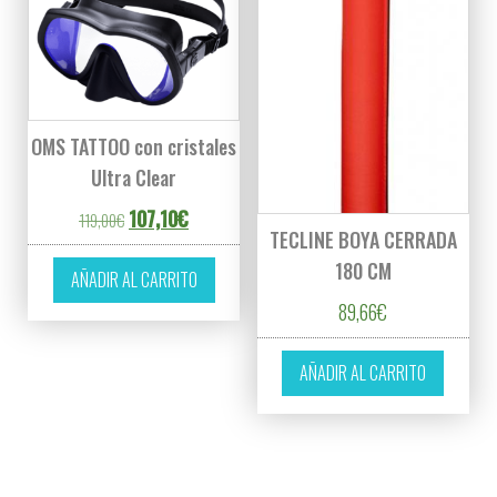
OMS TATTOO con cristales
Ultra Clear
El precio original era: 119,00€.
El precio actual es: 107,10€.
107,10
€
119,00
€
TECLINE BOYA CERRADA
180 CM
AÑADIR AL CARRITO
89,66
€
AÑADIR AL CARRITO