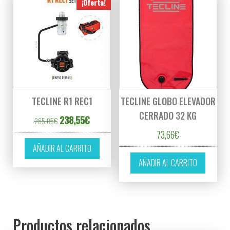
¡Oferta!
TECLINE R1 REC1
TECLINE GLOBO ELEVADOR
CERRADO 32 KG
El precio original era: 265,05€.
El precio actual es: 238,55€.
238,55
€
265,05
€
73,66
€
AÑADIR AL CARRITO
AÑADIR AL CARRITO
Productos relacionados