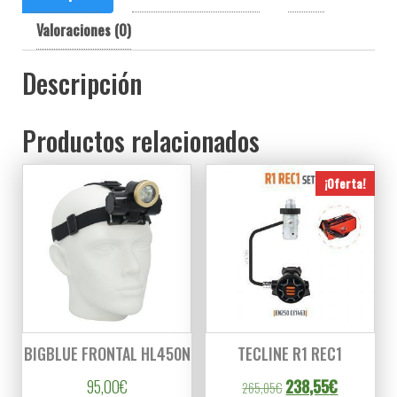
Valoraciones (0)
Descripción
Productos relacionados
¡Oferta!
BIGBLUE FRONTAL HL450N
TECLINE R1 REC1
El precio original er
El precio a
95,00
€
238,55
€
265,05
€