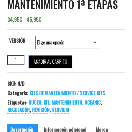
MANTENIMIENTO 1ª ETAPAS
Rango de precios: desde 34,95€ hasta 45,
34,95
€
-
45,95
€
VERSIÓN
OCEANIC KIT MANTENIMIENTO 1ª ETAPAS cantidad
AÑADIR AL CARRITO
SKU:
N/D
Categoría:
KITS DE MANTENIMIENTO / SERVICE KITS
Etiquetas:
BUCEO
,
KIT
,
MANTENIMIENTO
,
OCEANIC
,
REGULADOR
,
REVISIÓN
,
SERVICIO
Descripción
Información adicional
Marca