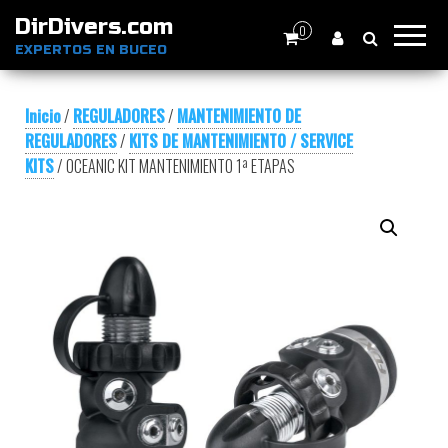
DirDivers.com
0
EXPERTOS EN BUCEO
Inicio
/
REGULADORES
/
MANTENIMIENTO DE
REGULADORES
/
KITS DE MANTENIMIENTO / SERVICE
KITS
/ OCEANIC KIT MANTENIMIENTO 1ª ETAPAS