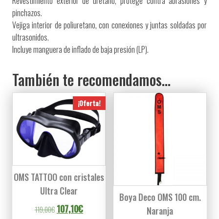
Revestimiento exterior de uretano, protege contra abrasiones y
pinchazos.
Vejiga interior de poliuretano, con conexiones y juntas soldadas por
ultrasonidos.
Incluye manguera de inflado de baja presión (LP).
También te recomendamos…
¡Oferta!
OMS TATTOO con cristales
Ultra Clear
Boya Deco OMS 100 cm.
El precio original era: 119,00€.
El precio actual es: 107,10€.
107,10
€
119,00
€
Naranja