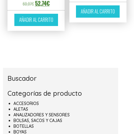
El precio original era: 60,07€.
El precio actual es: 52,74€.
52,74
€
60,07
€
AÑADIR AL CARRITO
AÑADIR AL CARRITO
Buscador
Categorías de producto
ACCESORIOS
ALETAS
ANALIZADORES Y SENSORES
BOLSAS, SACOS Y CAJAS
BOTELLAS
BOYAS