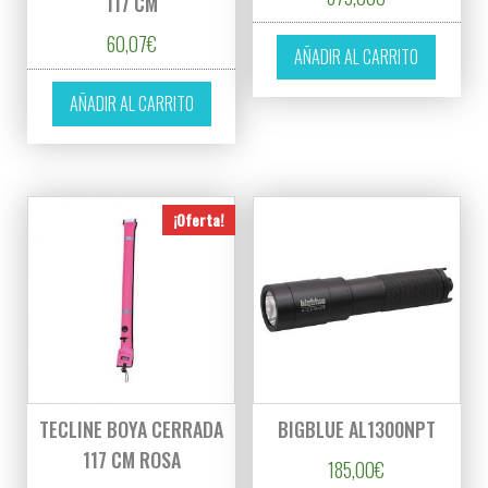
117 CM
60,07
€
AÑADIR AL CARRITO
AÑADIR AL CARRITO
¡Oferta!
TECLINE BOYA CERRADA
BIGBLUE AL1300NPT
117 CM ROSA
185,00
€