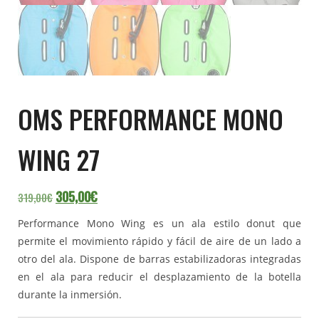
OMS PERFORMANCE MONO
WING 27
El precio original era: 319,00€.
El precio actual es: 305,00€.
305,00
€
319,00
€
Performance Mono Wing es un ala estilo donut que
permite el movimiento rápido y fácil de aire de un lado a
otro del ala. Dispone de barras estabilizadoras integradas
en el ala para reducir el desplazamiento de la botella
durante la inmersión.