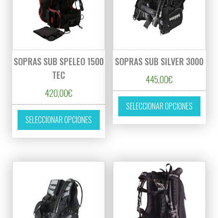
SOPRAS SUB SPELEO 1500
SOPRAS SUB SILVER 3000
TEC
445,00
€
420,00
€
Este p
SELECCIONAR OPCIONES
Este producto tiene múltiples variantes. L
SELECCIONAR OPCIONES