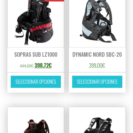
SOPRAS SUB LZ1000
DYNAMIC NORD SBC-20
El precio original era: 444,00€.
El precio actual es: 398,72€.
398,72
€
399,00
€
444,00
€
Este producto tiene múltiples variantes. L
Este p
SELECCIONAR OPCIONES
SELECCIONAR OPCIONES