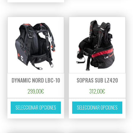
DYNAMIC NORD LBC-10
SOPRAS SUB LZ420
299,00
€
312,00
€
Este producto tiene múltiples variantes. L
Este p
SELECCIONAR OPCIONES
SELECCIONAR OPCIONES