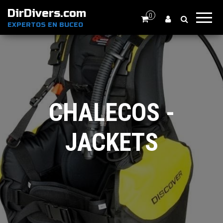
DirDivers.com
0
EXPERTOS EN BUCEO
CHALECOS -
JACKETS