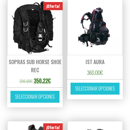
¡Oferta!
SOPRAS SUB HORSE SHOE
IST AURA
REC
360,00
€
El precio original era: 390,00€.
El precio actual es: 350,22€.
350,22
€
390,00
€
Este p
SELECCIONAR OPCIONES
Este producto tiene múltiples variantes. L
SELECCIONAR OPCIONES
¡Oferta!