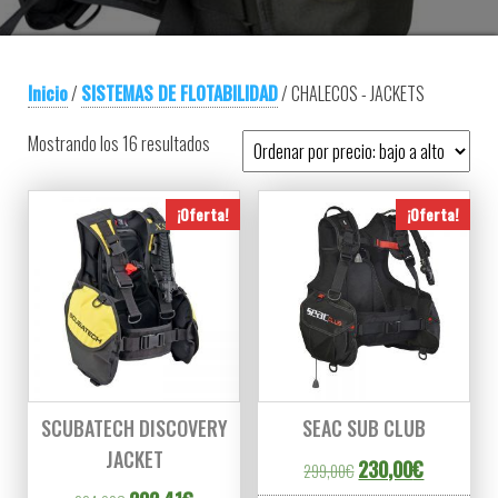
Inicio
/
SISTEMAS DE FLOTABILIDAD
/ CHALECOS - JACKETS
Ordenado por precio: bajo a alto
Mostrando los 16 resultados
¡Oferta!
¡Oferta!
SCUBATECH DISCOVERY
SEAC SUB CLUB
JACKET
El precio original er
El precio a
230,00
€
299,00
€