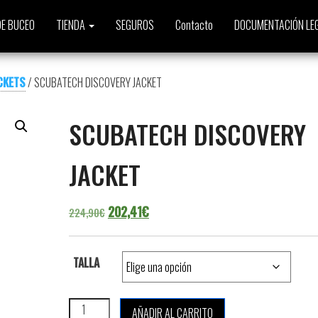
E BUCEO
TIENDA
SEGUROS
Contacto
DOCUMENTACIÓN LE
CKETS
/ SCUBATECH DISCOVERY JACKET
SCUBATECH DISCOVERY
JACKET
El precio original era: 224,90€.
El precio actual es: 202,41€.
202,41
€
224,90
€
TALLA
SCUBATECH DISCOVERY JACKET cantidad
AÑADIR AL CARRITO