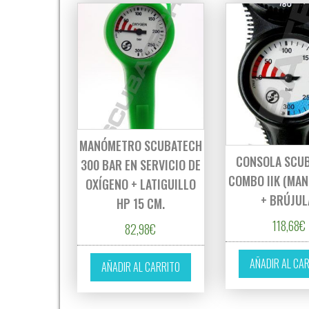
MANÓMETRO SCUBATECH
CONSOLA SCU
300 BAR EN SERVICIO DE
COMBO IIK (MA
OXÍGENO + LATIGUILLO
+ BRÚJUL
HP 15 CM.
118,68
€
82,98
€
AÑADIR AL CA
AÑADIR AL CARRITO