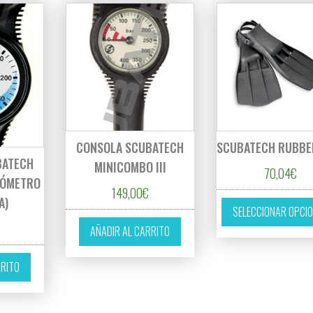
CONSOLA SCUBATECH
SCUBATECH RUBBE
BATECH
MINICOMBO III
70,04
€
NÓMETRO
149,00
€
A)
SELECCIONAR OPCI
AÑADIR AL CARRITO
RRITO