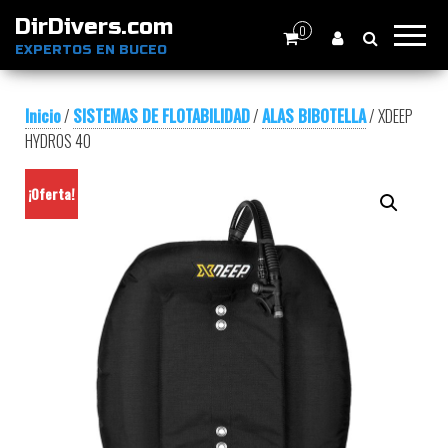
DirDivers.com
0
EXPERTOS EN BUCEO
Inicio
/
SISTEMAS DE FLOTABILIDAD
/
ALAS BIBOTELLA
/ XDEEP
HYDROS 40
¡Oferta!