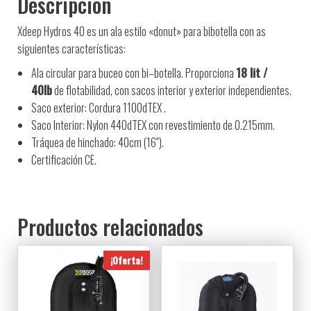
Descripción
Xdeep Hydros 40 es un ala estilo «donut» para bibotella con as
siguientes características:
Ala
circular para
buceo
con bi
–
botella.
Proporciona
18
lit /
40lb
de flotabilidad
,
con
sacos
interior y exterior
independientes.
Saco
exterior: Cordura 1100dTEX .
Saco
Interior: Nylon 440dTEX con revestimiento de 0.215mm.
Tráquea de hinchado: 40cm (16″).
C
ertificación CE.
Productos relacionados
¡Oferta!