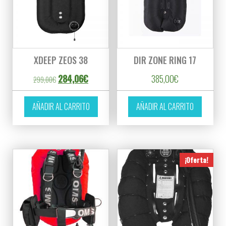
XDEEP ZEOS 38
DIR ZONE RING 17
El precio original era: 299,00€.
El precio actual es: 284,06€.
284,06
€
385,00
€
299,00
€
AÑADIR AL CARRITO
AÑADIR AL CARRITO
¡Oferta!