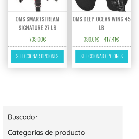
OMS SMARTSTREAM
OMS DEEP OCEAN WING 45
SIGNATURE 27 LB
LB
Rango de 
739,00
€
399,61
€
-
417,41
€
Este producto tiene múltiples variantes. L
Este p
SELECCIONAR OPCIONES
SELECCIONAR OPCIONES
Buscador
Categorías de producto