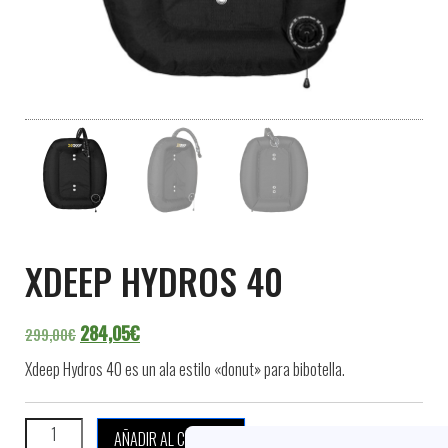
XDEEP HYDROS 40
El precio original era: 299,00€.
El precio actual es: 284,05€.
284,05
€
299,00
€
Xdeep Hydros 40 es un ala estilo «donut» para bibotella
.
XDEEP HYDROS 40 cantidad
AÑADIR AL CARRITO