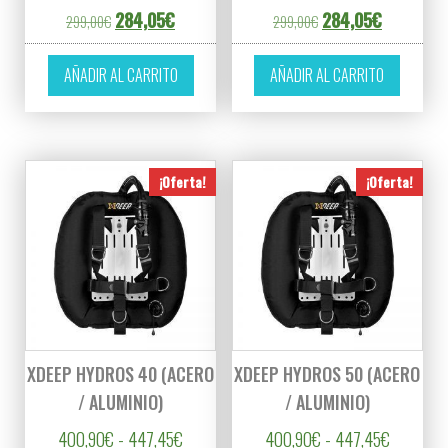
El precio original era: 299,00€.
El precio actual es: 284,05€.
El precio original er
El precio a
284,05
€
284,05
€
299,00
€
299,00
€
AÑADIR AL CARRITO
AÑADIR AL CARRITO
¡Oferta!
¡Oferta!
XDEEP HYDROS 40 (ACERO
XDEEP HYDROS 50 (ACERO
/ ALUMINIO)
/ ALUMINIO)
Rango de precios: desde 400,90€ hasta 4
Rango de
400,90
€
-
447,45
€
400,90
€
-
447,45
€