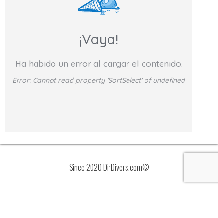
¡Vaya!
Ha habido un error al cargar el contenido.
Error:
Cannot read property 'SortSelect' of undefined
Since 2020 DirDivers.com©
Avisos
Lista
de
valoraciones