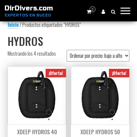
DirDivers.com
0
EXPERTOS EN BUCEO
Inicio
/ Productos etiquetados “HYDROS”
HYDROS
Ordenado por precio: bajo a alto
Mostrando los 4 resultados
¡Oferta!
¡Oferta!
XDEEP HYDROS 40
XDEEP HYDROS 50