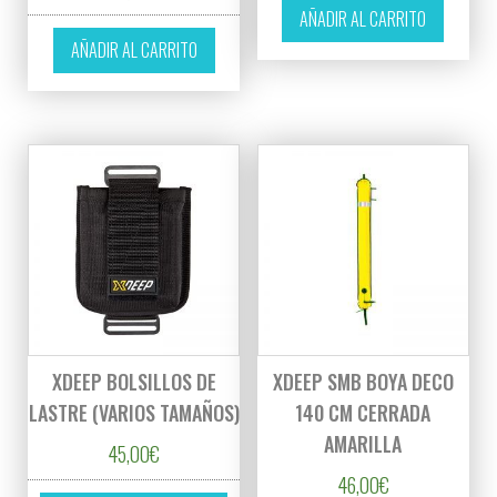
AÑADIR AL CARRITO
AÑADIR AL CARRITO
XDEEP BOLSILLOS DE
XDEEP SMB BOYA DECO
LASTRE (VARIOS TAMAÑOS)
140 CM CERRADA
AMARILLA
45,00
€
46,00
€
Este producto tiene múltiples variantes. L