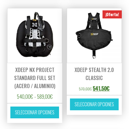
¡Oferta!
XDEEP NX PROJECT
XDEEP STEALTH 2.0
STANDARD FULL SET
CLASSIC
(ACERO / ALUMINIO)
El precio original er
El precio a
541,50
€
570,00
€
Rango de precios: desde 540,00€ hasta 5
540,00
€
-
589,00
€
Este p
SELECCIONAR OPCIONES
Este producto tiene múltiples variantes. L
SELECCIONAR OPCIONES