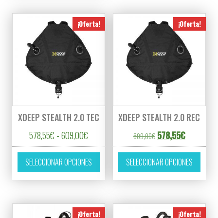
¡Oferta!
¡Oferta!
XDEEP STEALTH 2.0 TEC
XDEEP STEALTH 2.0 REC
Rango de precios: desde 578,55€ hasta 60
El precio original er
El precio a
578,55
€
-
609,00
€
578,55
€
609,00
€
Este producto tiene múltiples variantes. L
Este p
SELECCIONAR OPCIONES
SELECCIONAR OPCIONES
¡Oferta!
¡Oferta!