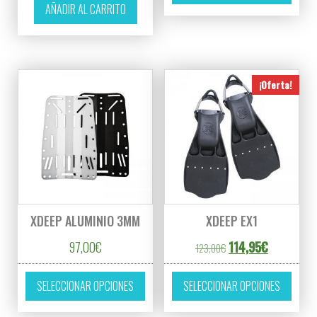
AÑADIR AL CARRITO
¡Oferta!
XDEEP ALUMINIO 3MM
XDEEP EX1
El precio original er
El precio ac
97,00
€
114,95
€
123,00
€
Este producto tiene múltiples variantes. L
Este p
SELECCIONAR OPCIONES
SELECCIONAR OPCIONES