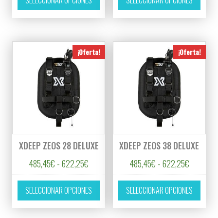
SELECCIONAR OPCIONES
SELECCIONAR OPCIONES
¡Oferta!
¡Oferta!
XDEEP ZEOS 28 DELUXE
XDEEP ZEOS 38 DELUXE
Rango de precios: desde 485,45€ hasta 6
Rango de
485,45
€
-
622,25
€
485,45
€
-
622,25
€
Este producto tiene múltiples variantes. L
Este p
SELECCIONAR OPCIONES
SELECCIONAR OPCIONES