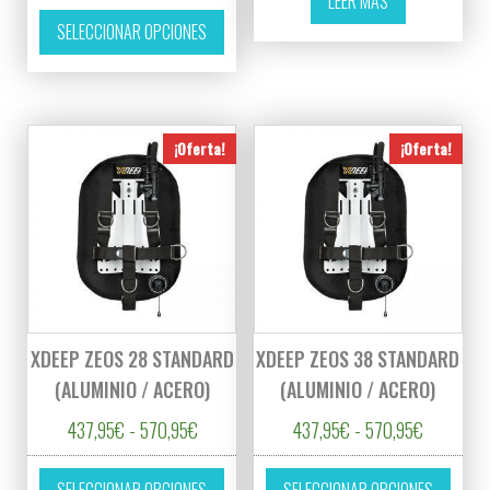
LEER MÁS
Este producto tiene múltiples variantes. L
SELECCIONAR OPCIONES
¡Oferta!
¡Oferta!
XDEEP ZEOS 28 STANDARD
XDEEP ZEOS 38 STANDARD
(ALUMINIO / ACERO)
(ALUMINIO / ACERO)
Rango de precios: desde 437,95€ hasta 57
Rango de 
437,95
€
-
570,95
€
437,95
€
-
570,95
€
Este producto tiene múltiples variantes. L
Este p