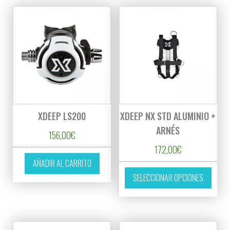
XDEEP LS200
XDEEP NX STD ALUMINIO +
ARNÉS
156,00
€
172,00
€
AÑADIR AL CARRITO
Este p
SELECCIONAR OPCIONES