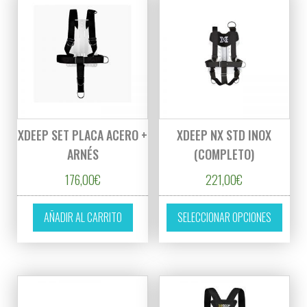
XDEEP SET PLACA ACERO +
XDEEP NX STD INOX
ARNÉS
(COMPLETO)
176,00
€
221,00
€
Este p
AÑADIR AL CARRITO
SELECCIONAR OPCIONES