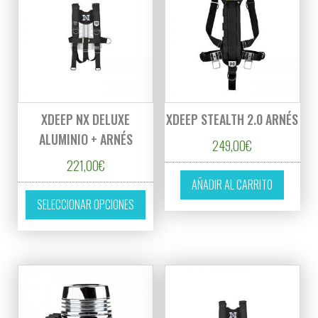
XDEEP NX DELUXE
XDEEP STEALTH 2.0 ARNÉS
ALUMINIO + ARNÉS
249,00
€
221,00
€
AÑADIR AL CARRITO
Este producto tiene múltiples variantes. L
SELECCIONAR OPCIONES