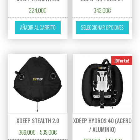
324,00
€
343,00
€
Este p
AÑADIR AL CARRITO
SELECCIONAR OPCIONES
¡Oferta!
XDEEP STEALTH 2.0
XDEEP HYDROS 40 (ACERO
/ ALUMINIO)
Rango de precios: desde 369,00€ hasta 53
369,00
€
-
539,00
€