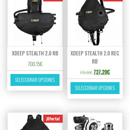
XDEEP STEALTH 2.0 RB
XDEEP STEALTH 2.0 REC
RB
700,15
€
El precio original er
El precio a
737,20
€
776,00
€
Este producto tiene múltiples variantes. L
SELECCIONAR OPCIONES
Este p
SELECCIONAR OPCIONES
¡Oferta!