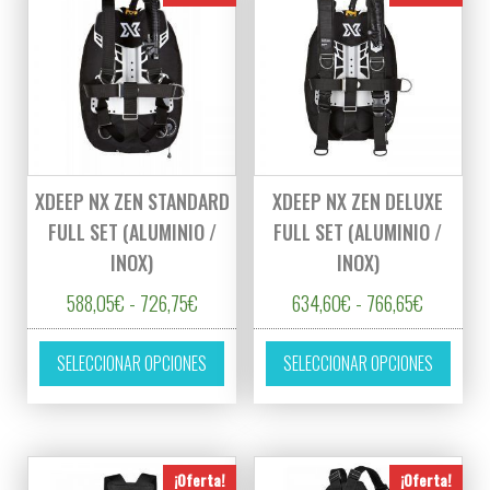
XDEEP NX ZEN STANDARD
XDEEP NX ZEN DELUXE
FULL SET (ALUMINIO /
FULL SET (ALUMINIO /
INOX)
INOX)
Rango de precios: desde 588,05€ hasta 72
Rango de 
588,05
€
-
726,75
€
634,60
€
-
766,65
€
Este producto tiene múltiples variantes. L
Este p
SELECCIONAR OPCIONES
SELECCIONAR OPCIONES
¡Oferta!
¡Oferta!