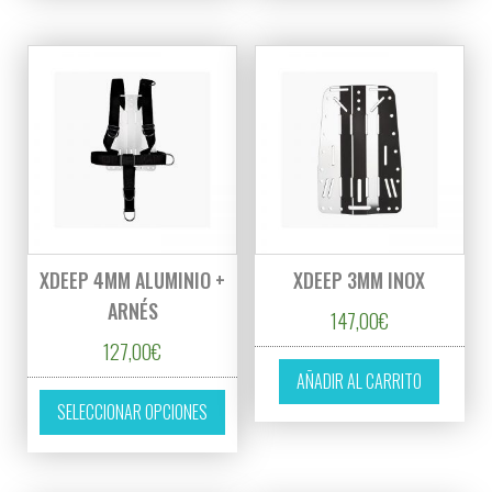
XDEEP 4MM ALUMINIO +
XDEEP 3MM INOX
ARNÉS
147,00
€
127,00
€
AÑADIR AL CARRITO
Este producto tiene múltiples variantes. L
SELECCIONAR OPCIONES