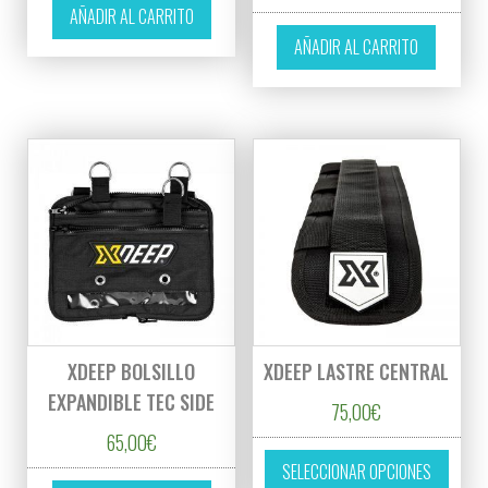
AÑADIR AL CARRITO
AÑADIR AL CARRITO
XDEEP BOLSILLO
XDEEP LASTRE CENTRAL
EXPANDIBLE TEC SIDE
75,00
€
65,00
€
Este p
SELECCIONAR OPCIONES