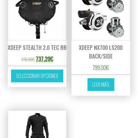
XDEEP STEALTH 2.0 TEC RB
XDEEP NX700 LS200
BACK/SIDE
El precio original era: 776,00€.
El precio actual es: 737,20€.
737,20
€
776,00
€
799,00
€
Este producto tiene múltiples variantes. L
SELECCIONAR OPCIONES
LEER MÁS