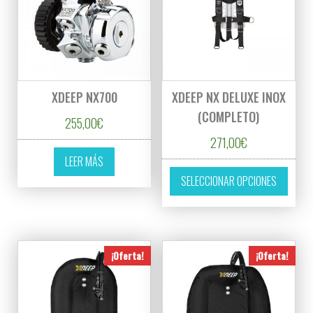
XDEEP NX700
XDEEP NX DELUXE INOX
(COMPLETO)
255,00
€
271,00
€
LEER MÁS
Este p
SELECCIONAR OPCIONES
¡Oferta!
¡Oferta!