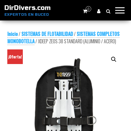
DirDivers.com
0
EXPERTOS EN BUCEO
Inicio
/
SISTEMAS DE FLOTABILIDAD
/
SISTEMAS COMPLETOS
MONOBOTELLA
/ XDEEP ZEOS 38 STANDARD (ALUMINIO / ACERO)
¡Oferta!