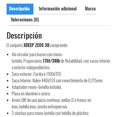
Descripción
Información adicional
Marca
Valoraciones (0)
Descripción
El conjunto
XDEEP ZEOS 38
comprende
:
Ala
circular para
buceo
con mono
–
botella.
Proporciona
17lit/38lb
de flotabilidad
,
con
sacos
interior
y exterior
independientes.
Saco
exterior: Cordura 1100dTEX
Saco
Interior: Nylon 440dTEX con revestimiento de 0.215mm
Adaptador
mono
–
botella incluido.
Placa
en aluminio o acero.
A
rnés
DIR
de una
pieza
continua
,
anillas
D y
frenos
en
inox
,
hebilla
inox
,
cincha
entrepiernas
2 cinchas para mono-botella con hebilla de plástico