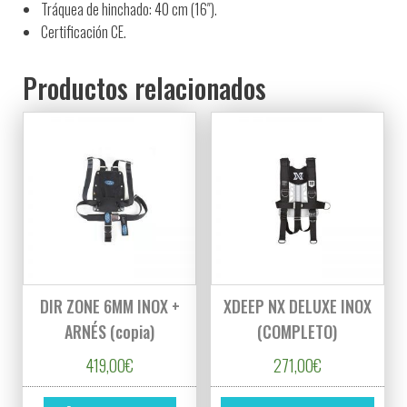
Tráquea de hinchado: 40 cm (16″).
C
ertificación CE.
Productos relacionados
DIR ZONE 6MM INOX +
XDEEP NX DELUXE INOX
ARNÉS (copia)
(COMPLETO)
419,00
€
271,00
€
Este p