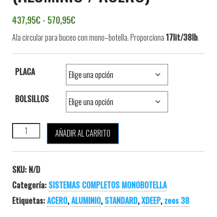
Rango de precios: desde 437,95€ hasta 
437,95
€
-
570,95
€
Ala
circular para
buceo
con mono
–
botella.
Proporciona
17lit/38lb
.
PLACA
BOLSILLOS
XDEEP ZEOS 38 STANDARD (ALUMINIO / ACERO) cantidad
AÑADIR AL CARRITO
SKU:
N/D
Categoría:
SISTEMAS COMPLETOS MONOBOTELLA
Etiquetas:
ACERO
,
ALUMINIO
,
STANDARD
,
XDEEP
,
zeos 38