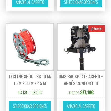
AÑADIR AL CARRITO
SELECCIONAR OPCIONES
¡Oferta!
TECLINE SPOOL SS 10 M/
OMS BACKPLATE ACERO +
15 M / 30 M / 45 M
ARNÉS COMFORT III
Rango de precios: desde 43,13€ hasta 59,51€
El precio original er
El precio ac
43,13
€
-
59,51
€
377,10
€
419,00
€
Este producto tiene múltiples variantes. L
SELECCIONAR OPCIONES
AÑADIR AL CARRITO