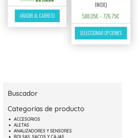
INOX)
Rango de 
AÑADIR AL CARRITO
588,05
€
-
726,75
€
Este p
SELECCIONAR OPCIONES
Buscador
Categorías de producto
ACCESORIOS
ALETAS
ANALIZADORES Y SENSORES
BOLSAS, SACOS Y CAJAS