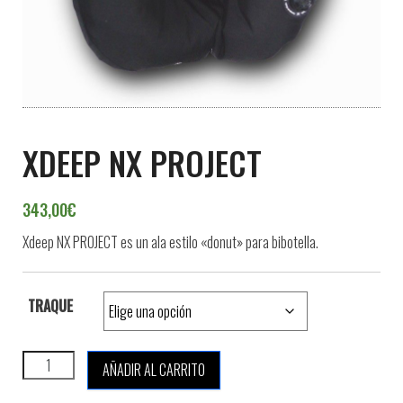
XDEEP NX PROJECT
343,00
€
Xdeep NX PROJECT es un ala estilo «donut» para bibotella
.
TRAQUE
XDEEP NX PROJECT cantidad
AÑADIR AL CARRITO