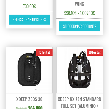
WING
739,00
€
Rango de
998,10
€
-
1.007,10
€
Este producto tiene múltiples variantes. L
SELECCIONAR OPCIONES
Este p
SELECCIONAR OPCIONES
¡Oferta!
¡Oferta!
XDEEP ZEOS 38
XDEEP NX ZEN STANDARD
FULL SET (ALUMINIO /
El precio original era: 299,00€.
El precio actual es: 284,06€.
284,06
€
299,00
€