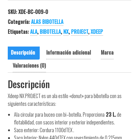
SKU:
XDE-BC-009-0
Categoría:
ALAS BIBOTELLA
Etiquetas:
ALA
,
BIBOTELLA
,
NX
,
PROJECT
,
XDEEP
Descripción
Información adicional
Marca
Valoraciones (0)
Descripción
Xdeep NX PROJECT es un ala estilo «donut» para bibotella con as
siguientes características:
Ala
circular para
buceo
con bi
–
botella.
Proporciona
23 L.
de
flotabilidad
,
con
sacos
interior y exterior
independientes.
Saco
exterior: Cordura 1100dTEX .
Saco
Interior: Nylon 440dTEX con revestimiento de 0.215mm.