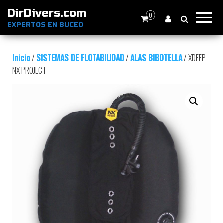
DirDivers.com
0
EXPERTOS EN BUCEO
Inicio
/
SISTEMAS DE FLOTABILIDAD
/
ALAS BIBOTELLA
/ XDEEP
NX PROJECT