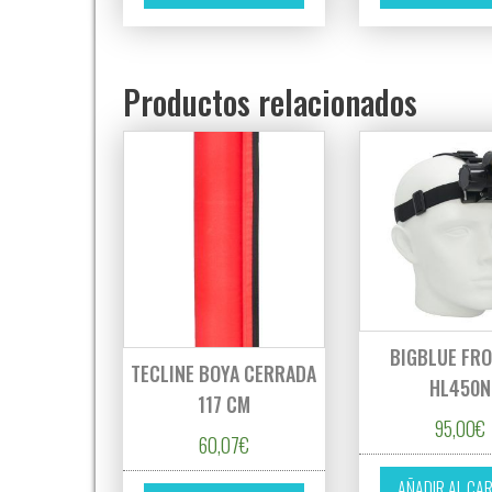
Productos relacionados
BIGBLUE FR
TECLINE BOYA CERRADA
HL450N
117 CM
95,00
€
60,07
€
AÑADIR AL CA