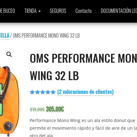
E BUCEO
TIENDA
SEGUROS
Contacto
DOCUMENTACIÓN LE
ELLA
/ OMS PERFORMANCE MONO WING 32 LB
OMS PERFORMANCE MO
WING 32 LB
(
2
valoraciones de clientes)
Valorado
2
con
5.00
de
El precio original era: 319,00€.
El precio actual es: 305,00€.
305,00
€
319,00
€
5 en base
a
valoracione
Performance Mono Wing es un ala estilo donut que
s de
permite el movimiento rápido y fácil de aire de un l
clientes
otro del ala.