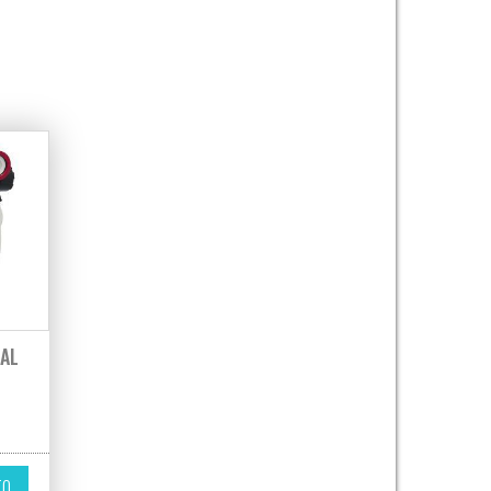
TAL
TO