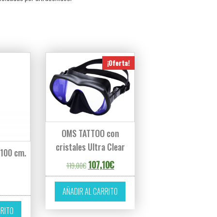
¡Oferta!
OMS TATTOO con
cristales Ultra Clear
100 cm.
El precio original era: 119,00€.
El precio actual es: 107,10€.
107,10
€
119,00
€
AÑADIR AL CARRITO
RRITO