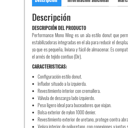
Descripción
Información adicional
Marc
Descripción
DESCRIPCIÓN DEL PRODUCTO
Performance Mono Wing es un ala estilo donut que permit
estabilizadoras integradas en el ala para reducir el desplaz
ya que es pequeña, liviana y fácil de almacenar. Es compati
el arnés de tejido contiuo (Dir).
CARACTERISTICAS:
Configuración estilo donut.
Inflador situado a la izquierda.
Revestimiento interior con cremallera.
Válvula de descarga lado izquierdo.
Peso ligero ideal para buceadores que viajan.
Bolsa exterior de nylon 1000 denier.
Revestimiento exterior de uretano, protege contra abr
Vejiga interior de poliuretano, con conexiones y juntas