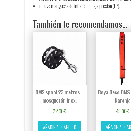
Incluye manguera de inflado de baja presión (LP).
También te recomendamos…
OMS spool 23 metros +
Boya Deco OMS 
mosquetón inox.
Naranja
22,90
€
48,90
€
AÑADIR AL CARRITO
AÑADIR AL CA