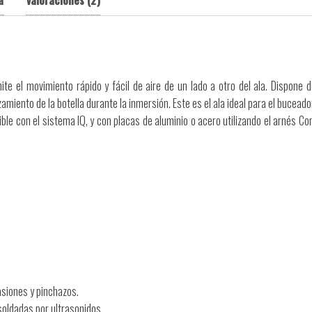
a
Valoraciones (2)
e el movimiento rápido y fácil de aire de un lado a otro del ala. Dispone 
amiento de la botella durante la inmersión. Este es el ala ideal para el buceador
ble con el sistema IQ, y con placas de aluminio o acero utilizando el arnés Com
asiones y pinchazos.
 soldadas por ultrasonidos.