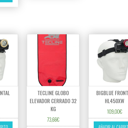
ONTAL
TECLINE GLOBO
BIGBLUE FRON
ELEVADOR CERRADO 32
HL450XW
KG
109,00
€
73,66
€
RRITO
AÑADIR AL CARRI