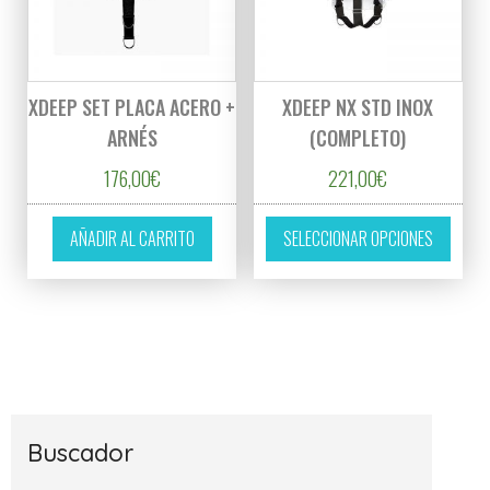
XDEEP SET PLACA ACERO +
XDEEP NX STD INOX
ARNÉS
(COMPLETO)
176,00
€
221,00
€
Este p
AÑADIR AL CARRITO
SELECCIONAR OPCIONES
Buscador