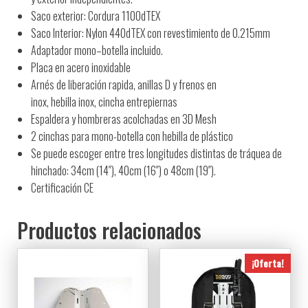
Saco
exterior: Cordura 1100dTEX
Saco
Interior: Nylon 440dTEX con revestimiento de 0.215mm
Adaptador
mono
–
botella incluido.
Placa
en acero inoxidable
A
rnés
de liberación rapida,
anillas
D y
frenos
en
inox
,
hebilla
inox
,
cincha
entrepiernas
Espaldera y hombreras acolchadas en 3D Mesh
2 cinchas para mono-botella con hebilla de plástico
Se puede escoger entre tres longitudes distintas de tráquea de
hinchado: 34cm (14″), 40cm (16″) o 48cm (19″).
Certificación CE
Productos relacionados
¡Oferta!