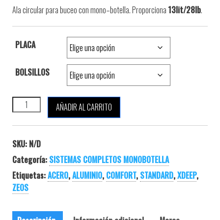
Ala
circular para
buceo
con mono
–
botella.
Proporciona
13lit/28lb
.
PLACA
BOLSILLOS
XDEEP ZEOS 38 DELUXE cantidad
AÑADIR AL CARRITO
SKU:
N/D
Categoría:
SISTEMAS COMPLETOS MONOBOTELLA
Etiquetas:
ACERO
,
ALUMINIO
,
COMFORT
,
STANDARD
,
XDEEP
,
ZEOS