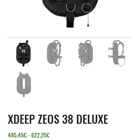
XDEEP ZEOS 38 DELUXE
Rango de precios: desde 485,45€ hasta
485,45
€
-
622,25
€