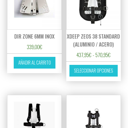
DIR ZONE 6MM INOX
XDEEP ZEOS 38 STANDARD
(ALUMINIO / ACERO)
339,00
€
Rango de 
437,95
€
-
570,95
€
AÑADIR AL CARRITO
Este p
SELECCIONAR OPCIONES