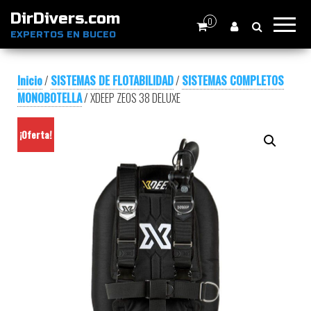
DirDivers.com
0
EXPERTOS EN BUCEO
Inicio
/
SISTEMAS DE FLOTABILIDAD
/
SISTEMAS COMPLETOS
MONOBOTELLA
/ XDEEP ZEOS 38 DELUXE
¡Oferta!