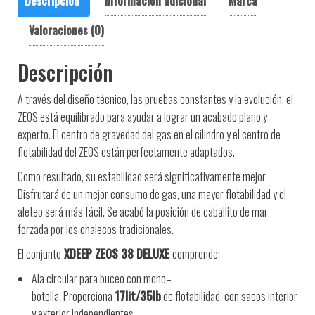
Descripción
Información adicional
Marca
Valoraciones (0)
Descripción
A través del diseño técnico, las pruebas constantes y la evolución, el
ZEOS está equilibrado para ayudar a lograr un acabado plano y
experto. El centro de gravedad del gas en el cilindro y el centro de
flotabilidad del ZEOS están perfectamente adaptados.
Como resultado, su estabilidad será significativamente mejor.
Disfrutará de un mejor consumo de gas, una mayor flotabilidad y el
aleteo será más fácil. Se acabó la posición de caballito de mar
forzada por los chalecos tradicionales.
El conjunto
XDEEP ZEOS 38 DELUXE
comprende:
Ala
circular para
buceo
con mono
–
botella.
Proporciona
17lit/35lb
de flotabilidad
,
con
sacos
interior
y exterior
independientes.