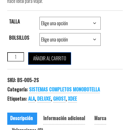
hace
ideal para
viajar
.
TALLA
BOLSILLOS
XDEEP GHOST DELUXE FULL SET cantidad
AÑADIR AL CARRITO
SKU:
BS-005-2S
Categoría:
SISTEMAS COMPLETOS MONOBOTELLA
Etiquetas:
ALA
,
DELUXE
,
GHOST
,
XDEE
Descripción
Información adicional
Marca