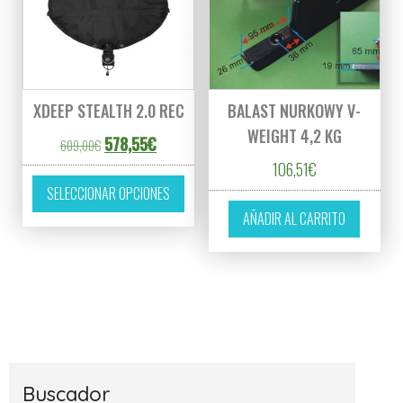
XDEEP STEALTH 2.0 REC
BALAST NURKOWY V-
WEIGHT 4,2 KG
El precio original era: 609,00€.
El precio actual es: 578,55€.
578,55
€
609,00
€
106,51
€
Este producto tiene múltiples variantes. L
SELECCIONAR OPCIONES
AÑADIR AL CARRITO
Buscador