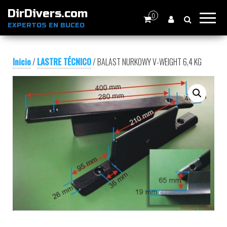
DirDivers.com
0
EXPERTOS EN BUCEO
Inicio
/
LASTRE TÉCNICO
/ BALAST NURKOWY V-WEIGHT 6,4 KG