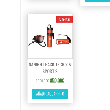
¡Oferta!
NANIGHT PACK TECH 2 &
SPORT 2
El precio original era: 1.000,00€.
El precio actual es: 950,00€.
950,00
€
1.000,00
€
AÑADIR AL CARRITO