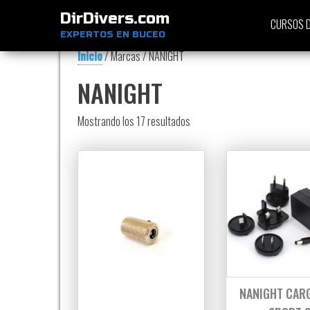
DirDivers.com
CURSOS D
EXPERTOS EN BUCEO
Inicio
/ Marcas / NANIGHT
NANIGHT
Ordenado por precio: bajo a al
Mostrando los 17 resultados
NANIGHT CAR