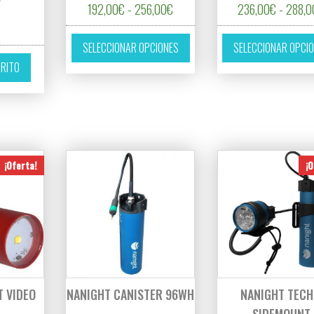
2
Rango de precios: desde 192,00
192,00
€
-
256,00
€
236,00
€
-
288,0
Este producto tiene múltiples 
SELECCIONAR OPCIONES
SELECCIONAR OPCI
RRITO
¡Oferta!
¡O
T VIDEO
NANIGHT CANISTER 96WH
NANIGHT TECH