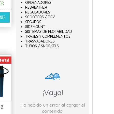
€ hasta 256,00€
Rango de precios: desde 236,00€ hasta 288,00€
0
€
ORDENADORES
REBREATHER
variantes. Las opciones se pueden elegir en la página de producto
Este producto tiene múltiples variantes. Las opciones se pueden elegir 
REGULADORES
ONES
SCOOTERS / DPV
SEGUROS
SIDEMOUNT
SISTEMAS DE FLOTABILIDAD
TRAJES Y COMPLEMENTOS
TRASVASADORES
TUBOS / SNORKELS
ferta!
¡Vaya!
Ha habido un error al cargar el
 2
contenido.