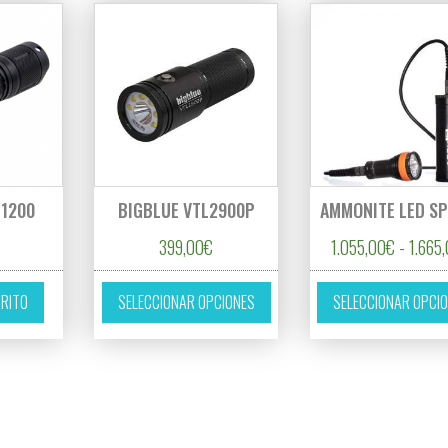
-1200
BIGBLUE VTL2900P
AMMONITE LED S
399,00
€
1.055,00
€
-
1.665
281,00€ hasta 1.350,00€
Este producto tiene múltiples 
RRITO
SELECCIONAR OPCIONES
SELECCIONAR OPCI
es variantes. Las opciones se pueden elegir en la página de producto