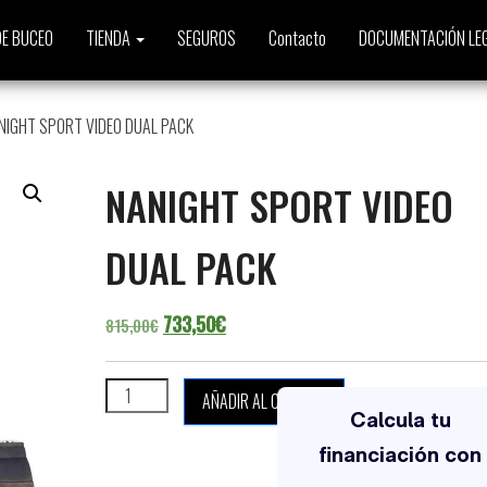
E BUCEO
TIENDA
SEGUROS
Contacto
DOCUMENTACIÓN LE
NIGHT SPORT VIDEO DUAL PACK
NANIGHT SPORT VIDEO
DUAL PACK
El precio original era: 815,00€.
El precio actual es: 733,50€.
733,50
€
815,00
€
NANIGHT SPORT VIDEO DUAL PACK cantidad
AÑADIR AL CARRITO