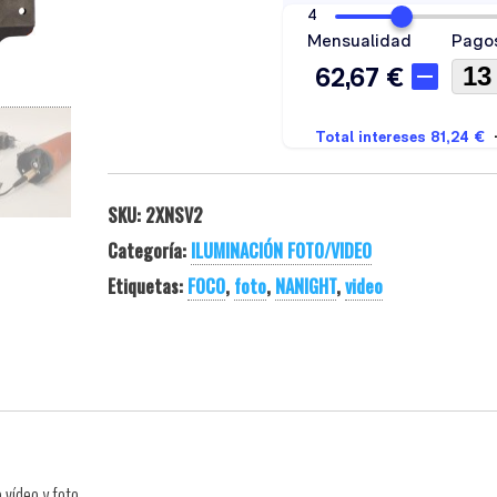
SKU:
2XNSV2
Categoría:
ILUMINACIÓN FOTO/VIDEO
Etiquetas:
FOCO
,
foto
,
NANIGHT
,
video
 vídeo y foto.