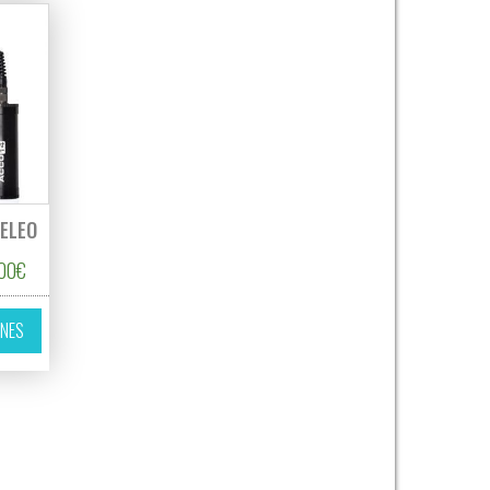
PELEO
Rango de precios: desde 1.055,00€ hasta 1.665,00€
,00
€
variantes. Las opciones se pueden elegir en la página de producto
Este producto tiene múltiples variantes. Las opciones se pueden elegir 
ONES