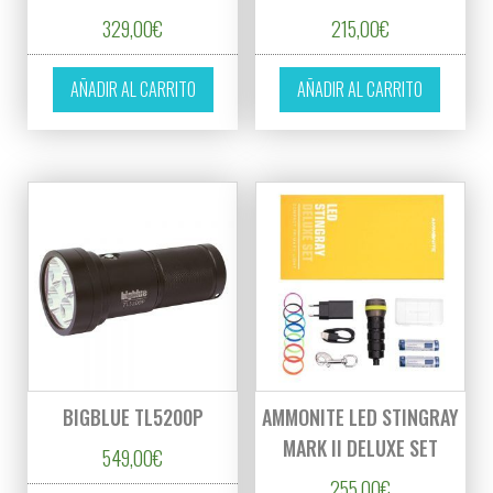
329,00
€
215,00
€
AÑADIR AL CARRITO
AÑADIR AL CARRITO
BIGBLUE TL5200P
AMMONITE LED STINGRAY
MARK II DELUXE SET
549,00
€
255,00
€