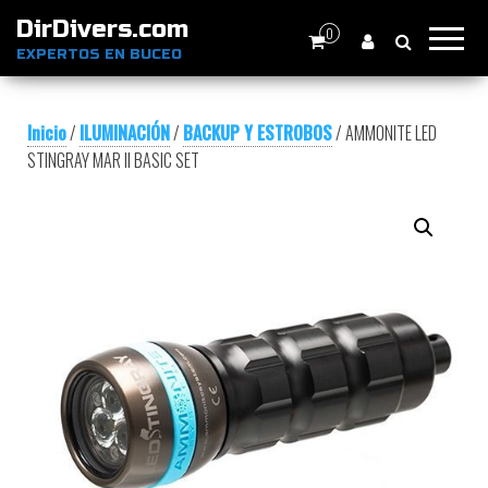
DirDivers.com
0
EXPERTOS EN BUCEO
Inicio
/
ILUMINACIÓN
/
BACKUP Y ESTROBOS
/ AMMONITE LED
STINGRAY MAR II BASIC SET