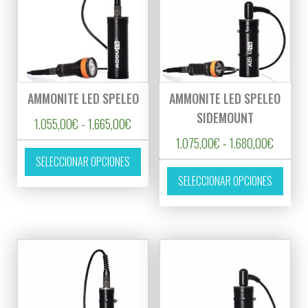
AMMONITE LED SPELEO
AMMONITE LED SPELEO
SIDEMOUNT
Rango de precios: desde 1.055,00€ hasta
1.055,00
€
-
1.665,00
€
Rango d
1.075,00
€
-
1.680,00
€
Este producto tiene múltiples variantes. L
SELECCIONAR OPCIONES
Este p
SELECCIONAR OPCIONES