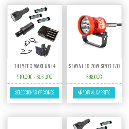
TILLYTEC MAXI UNI 4
SEAYA LED 70W SPOT E/O
Rango de precios: desde 510,00€ hasta 60
510,00
€
-
606,00
€
698,00
€
Este producto tiene múltiples variantes. L
SELECCIONAR OPCIONES
AÑADIR AL CARRITO