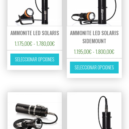
AMMONITE LED SOLARIS
AMMONITE LED SOLARIS
SIDEMOUNT
Rango de precios: desde 1.175,00€ hasta 
1.175,00
€
-
1.780,00
€
Rango d
1.195,00
€
-
1.800,00
€
Este producto tiene múltiples variantes. L
SELECCIONAR OPCIONES
Este p
SELECCIONAR OPCIONES