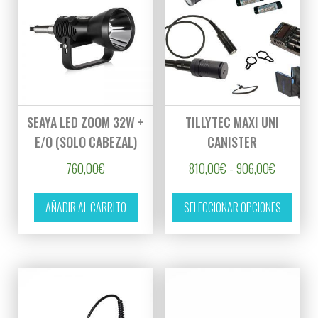
SEAYA LED ZOOM 32W +
TILLYTEC MAXI UNI
E/O (SOLO CABEZAL)
CANISTER
Rango de 
760,00
€
810,00
€
-
906,00
€
Este p
AÑADIR AL CARRITO
SELECCIONAR OPCIONES