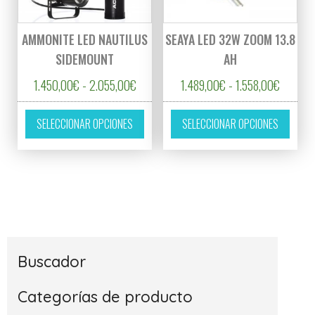
AMMONITE LED NAUTILUS
SEAYA LED 32W ZOOM 13.8
SIDEMOUNT
AH
Rango de precios: desde 1.450,00€ hast
Rango d
1.450,00
€
-
2.055,00
€
1.489,00
€
-
1.558,00
€
Este producto tiene múltiples variantes. L
Este p
SELECCIONAR OPCIONES
SELECCIONAR OPCIONES
Buscador
Categorías de producto