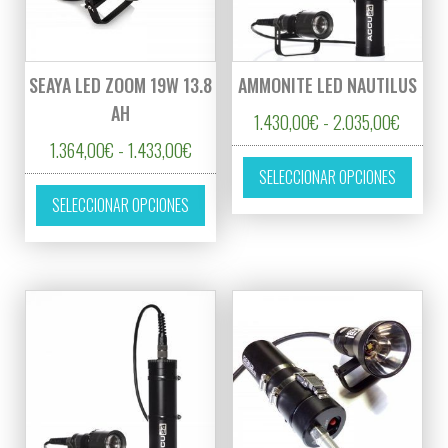
SEAYA LED ZOOM 19W 13.8
AMMONITE LED NAUTILUS
AH
Rango d
1.430,00
€
-
2.035,00
€
Rango de precios: desde 1.364,00€ hasta
1.364,00
€
-
1.433,00
€
Este p
SELECCIONAR OPCIONES
Este producto tiene múltiples variantes. L
SELECCIONAR OPCIONES