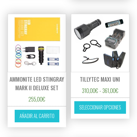
AMMONITE LED STINGRAY
TILLYTEC MAXI UNI
MARK II DELUXE SET
Rango de 
310,00
€
-
361,00
€
255,00
€
Este p
SELECCIONAR OPCIONES
AÑADIR AL CARRITO