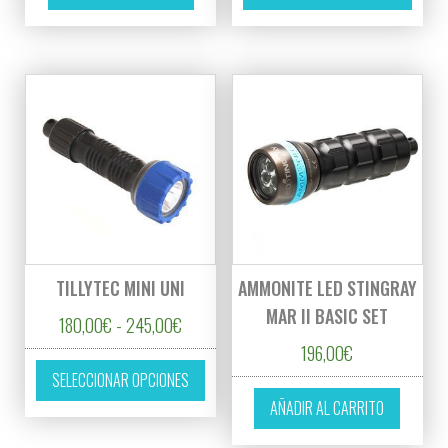
TILLYTEC MINI UNI
AMMONITE LED STINGRAY
MAR II BASIC SET
Rango de precios: desde 180,00€ hasta 2
180,00
€
-
245,00
€
196,00
€
Este producto tiene múltiples variantes. L
SELECCIONAR OPCIONES
AÑADIR AL CARRITO