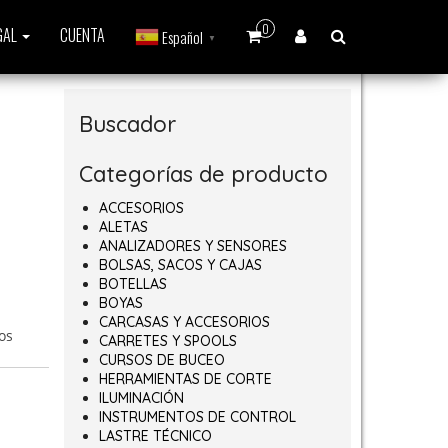
0
GAL
CUENTA
Español
▼
Buscador
Categorías de producto
ACCESORIOS
ALETAS
ANALIZADORES Y SENSORES
BOLSAS, SACOS Y CAJAS
BOTELLAS
195,00€ hasta 1.800,00€
BOYAS
CARCASAS Y ACCESORIOS
os
CARRETES Y SPOOLS
CURSOS DE BUCEO
HERRAMIENTAS DE CORTE
ILUMINACIÓN
INSTRUMENTOS DE CONTROL
LASTRE TÉCNICO