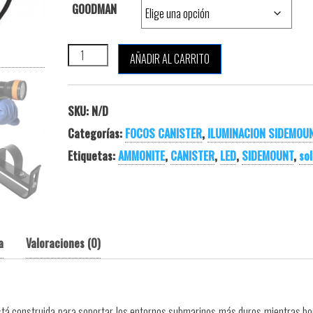
GOODMAN
AMMONITE LED SOLARIS SIDEMOUNT cantidad
AÑADIR AL CARRITO
SKU:
N/D
Categorías:
FOCOS CANISTER
,
ILUMINACION SIDEMOU
Etiquetas:
AMMONITE
,
CANISTER
,
LED
,
SIDEMOUNT
,
sol
a
Valoraciones (0)
está construida para soportar los entornos submarinos más duros mientras b