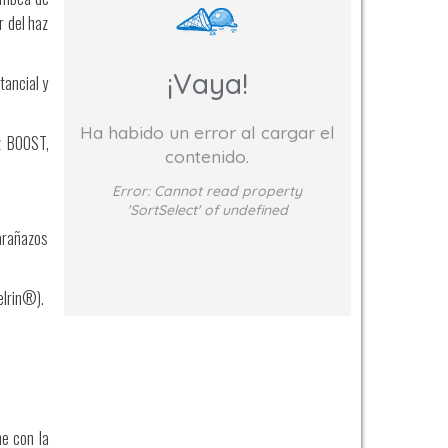
r del haz
¡Vaya!
tancial y
Ha habido un error al cargar el
z BOOST,
contenido.
Error:
Cannot read property
'SortSelect' of undefined
 arañazos
elrin®).
e con la