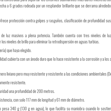
cha a 6 grados rodeada por un resplandor brillante que se derrama alrededo
ofrece protección contra golpes y rasguños, clasificación de profundidad sus
e luz masivos a plena potencia. También cuenta con tres niveles de lu
os niveles de brillo para eliminar la retrodispersión en aguas turbias.
ería) que haya elegido.
idad cubierta con un ánodo duro que lo hace resistente a la corrosión y a los
límero liviano pero muy resistente y resistente a las condiciones ambientales (D
tamente resistente.
guridad una profundidad de 200 metros.
sistencia, con solo 117 mm de longitud y 61 mm de diámetro.
 pesa 340 g (130 g en agua), lo que facilita su maniobra cuando lo sostien