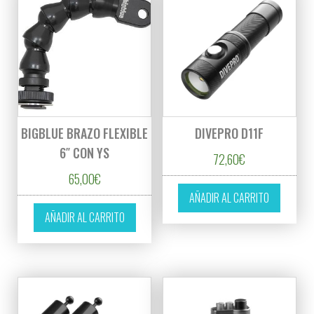
BIGBLUE BRAZO FLEXIBLE
DIVEPRO D11F
6″ CON YS
72,60
€
65,00
€
AÑADIR AL CARRITO
AÑADIR AL CARRITO