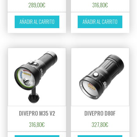
289,00
€
316,80
€
AÑADIR AL CARRITO
AÑADIR AL CARRITO
DIVEPRO M35 V2
DIVEPRO D80F
316,80
€
327,80
€