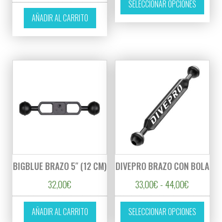
SELECCIONAR OPCIONES
AÑADIR AL CARRITO
BIGBLUE BRAZO 5″ (12 CM)
DIVEPRO BRAZO CON BOLA
Rango de p
32,00
€
33,00
€
-
44,00
€
Este p
AÑADIR AL CARRITO
SELECCIONAR OPCIONES