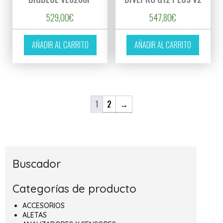
529,00
€
547,80
€
AÑADIR AL CARRITO
AÑADIR AL CARRITO
1
2
→
Buscador
Categorías de producto
ACCESORIOS
ALETAS