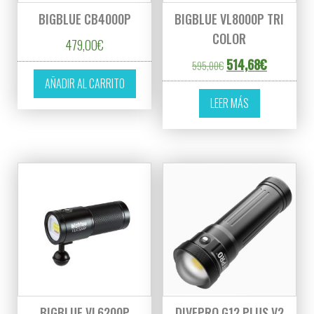
BIGBLUE CB4000P
BIGBLUE VL8000P TRI
COLOR
479,00
€
El precio original er
El precio a
514,68
€
595,00
€
AÑADIR AL CARRITO
LEER MÁS
BIGBLUE VL6200P
DIVEPRO G12 PLUS V2