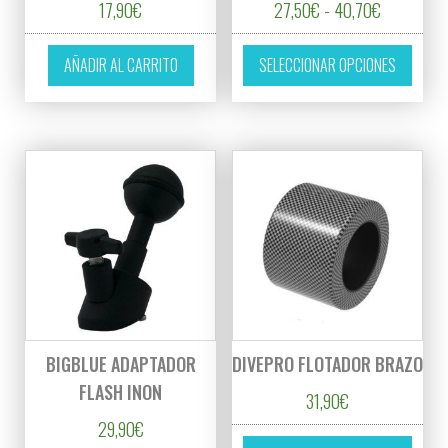
Rango de p
17,90
€
27,50
€
-
40,70
€
Este p
AÑADIR AL CARRITO
SELECCIONAR OPCIONES
BIGBLUE ADAPTADOR
DIVEPRO FLOTADOR BRAZO
FLASH INON
31,90
€
29,90
€
Este p