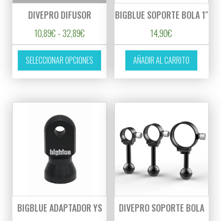
DIVEPRO DIFUSOR
BIGBLUE SOPORTE BOLA 1″
Rango de precios: desde 10,89€ hasta 32,89
10,89
€
-
32,89
€
14,90
€
Este producto tiene múltiples variantes. L
SELECCIONAR OPCIONES
AÑADIR AL CARRITO
BIGBLUE ADAPTADOR YS
DIVEPRO SOPORTE BOLA