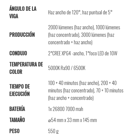
ÁNGULO DE LA
Haz ancho de 120°, haz puntual de 5°
VIGA
2000 lúmenes (haz ancho), 1000 lúmenes
PRODUCCIÓN
(haz concentrado), 3000 lúmenes (haz
concentrado + haz ancho)
CONDUJO
2*CREE XPG4 -ancho, 1*foco LED de 10W
TEMPERATURA DE
5000K Ra90 / 6500K
COLOR
100 + 40 minutos (haz ancho), 200 + 40
TIEMPO DE
minutos (haz concentrado), 70 + 10 minutos
EJECUCIÓN
(haz ancho + concentrado)
BATERÍA
1x 26800 7000 mah
TAMAÑO
⌀54 mm x 33 mm x 145 mm
PESO
550 g