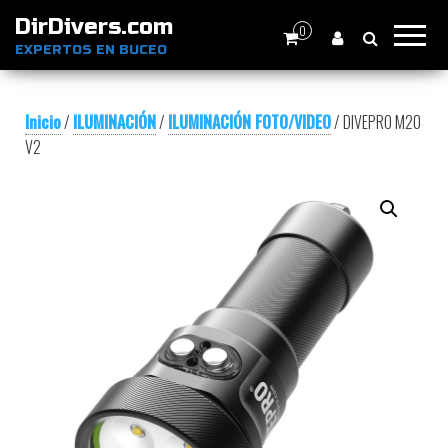
DirDivers.com
0
EXPERTOS EN BUCEO
Inicio
/
ILUMINACIÓN
/
ILUMINACIÓN FOTO/VIDEO
/ DIVEPRO M20
V2