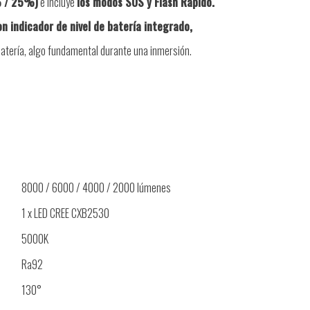
% / 25%)
e incluye
los modos SOS y Flash Rápido.
n indicador de nivel de batería integrado,
 batería, algo fundamental durante una inmersión.
8000 / 6000 / 4000 / 2000 lúmenes
1 x LED CREE CXB2530
5000K
Ra92
130°