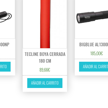
300NP
BIGBLUE AL130
185,00
€
TECLINE BOYA CERRADA
180 CM
RRITO
AÑADIR AL CARRI
89,66
€
AÑADIR AL CARRITO