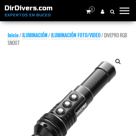
DirDivers.com
0
EXPERTOS EN BUCEO
Inicio
/
ILUMINACIÓN
/
ILUMINACIÓN FOTO/VIDEO
/ DIVEPRO RGB
SNOOT