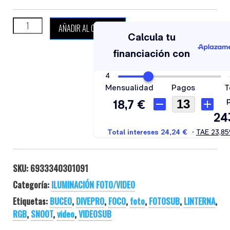
DIVEPRO RGB SNOOT cantidad
AÑADIR AL CARRITO
SKU:
6933340301091
Categoría:
ILUMINACIÓN FOTO/VIDEO
Etiquetas:
BUCEO
,
DIVEPRO
,
FOCO
,
foto
,
FOTOSUB
,
LINTERNA
,
RGB
,
SNOOT
,
video
,
VIDEOSUB