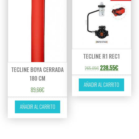
TECLINE R1 REC1
El precio original er
El precio a
238,55
€
265,05
€
TECLINE BOYA CERRADA
180 CM
AÑADIR AL CARRITO
89,66
€
AÑADIR AL CARRITO