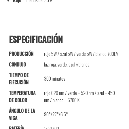
Rojo
– menos del 30%
ESPECIFICACIÓN
PRODUCCIÓN
rojo 5W / azul 5W / verde 5W / blanco 700LM
CONDUJO
luz roja, verde, azul y blanca
TIEMPO DE
300 minutos
EJECUCIÓN
TEMPERATURA
rojo 620 nm / verde – 520 nm / azul – 450
DE COLOR
nm / blanco – 5700 K
ÁNGULO DE LA
90°/27°/6,5°
VIGA
BATERÍA
1x 21700