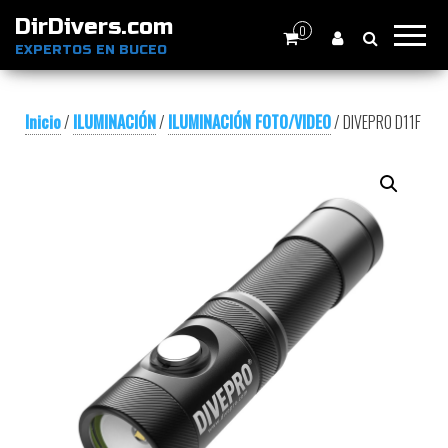
DirDivers.com
0
EXPERTOS EN BUCEO
Inicio
/
ILUMINACIÓN
/
ILUMINACIÓN FOTO/VIDEO
/ DIVEPRO D11F