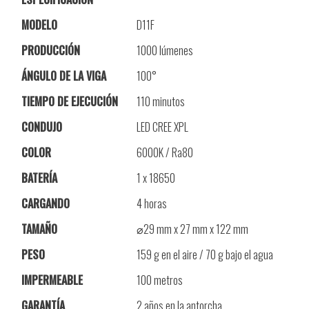
MODELO
D11F
PRODUCCIÓN
1000 lúmenes
ÁNGULO DE LA VIGA
100°
TIEMPO DE EJECUCIÓN
110 minutos
CONDUJO
LED CREE XPL
COLOR
6000K / Ra80
BATERÍA
1 x 18650
CARGANDO
4 horas
TAMAÑO
⌀29 mm x 27 mm x 122 mm
PESO
159 g en el aire / 70 g bajo el agua
IMPERMEABLE
100 metros
GARANTÍA
2 años en la antorcha