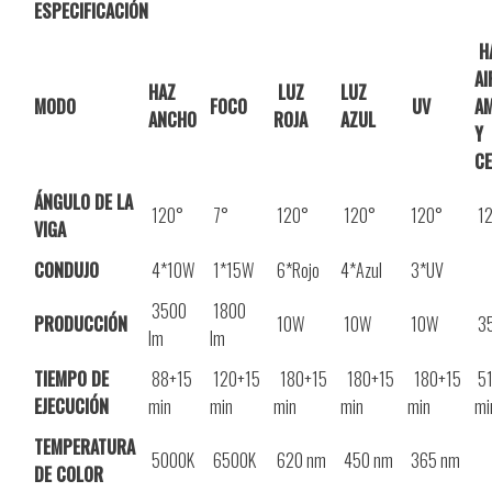
ESPECIFICACIÓN
H
AI
HAZ
LUZ
LUZ
MODO
FOCO
UV
AM
ANCHO
ROJA
AZUL
Y
C
ÁNGULO DE LA
120°
7°
120°
120°
120°
12
VIGA
CONDUJO
4*10W
1*15W
6*Rojo
4*Azul
3*UV
3500
1800
PRODUCCIÓN
10W
10W
10W
3
lm
lm
TIEMPO DE
88+15
120+15
180+15
180+15
180+15
51
EJECUCIÓN
min
min
min
min
min
mi
TEMPERATURA
5000K
6500K
620 nm
450 nm
365 nm
DE COLOR