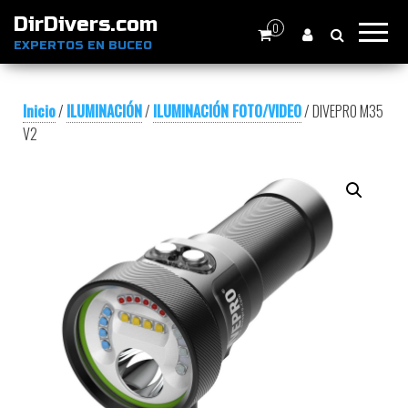
DirDivers.com
0
EXPERTOS EN BUCEO
Inicio
/
ILUMINACIÓN
/
ILUMINACIÓN FOTO/VIDEO
/ DIVEPRO M35
V2