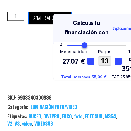
DIVEPRO M35 V2 cantidad
AÑADIR AL CARRITO
SKU:
6933340300988
Categoría:
ILUMINACIÓN FOTO/VIDEO
Etiquetas:
BUCEO
,
DIVEPRO
,
FOCO
,
foto
,
FOTOSUB
,
M354
,
V2
,
V3
,
video
,
VIDEOSUB