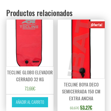
Productos relacionados
¡Oferta!
TECLINE GLOBO ELEVADOR
CERRADO 32 KG
TECLINE BOYA DECO
73,66
€
SEMICERRADA 150 CM
EXTRA ANCHA
AÑADIR AL CARRITO
El precio original er
El precio act
53,27
€
60,67
€