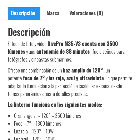
Descripción
Marca
Valoraciones (0)
Descripción
El foco de foto y vídeo
DivePro
M35-V3 cuenta con
3500
lúmenes
y una
autonomía de 88 minutos
, fue diseñada para
fotógrafos y cineastas submarinos.
Ofrece una combinación de un
haz amplio de 120°
, un
potente
foco de 7°
y
luz roja, azul y ultravioleta
, lo que permite
adaptar la iluminación a la perfección a cualquier escena, desde
tomas panorámicas hasta detalles precisos.
La linterna funciona en los siguientes modos:
Gran angular – 120° – 3500 lúmenes
Foco – 7° – 1800 lúmenes
Luz roja – 120° – 10W
Luz azul – 120° – 10W