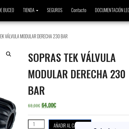
E BUCEO
TIENDA
SEGUROS
Contacto
DOCUMENTACIÓN LE
EK VÁLVULA MODULAR DERECHA 230 BAR
SOPRAS TEK VÁLVULA
MODULAR DERECHA 230
BAR
El precio original era: 68,00€.
El precio actual es: 64,00€.
64,00
€
68,00
€
SOPRAS TEK VÁLVULA MODULAR DERECHA 230 BAR can
AÑADIR AL CARRITO