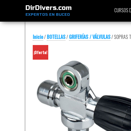
DirDivers.com
CURSOS D
EXPERTOS EN BUCEO
Inicio
/
BOTELLAS
/
GRIFERÍAS / VÁLVULAS
/ SOPRAS T
¡Oferta!