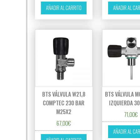
AÑADIR AL CARRITO
AÑADIR AL CA
BTS VÁLVULA W21,8
BTS VÁLVULA 
COMPTEC 230 BAR
IZQUIERDA 30
M25X2
71,00
€
67,00
€
AÑADIR AL CA