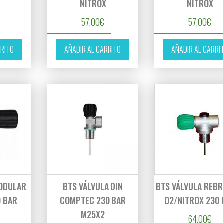
NITROX
NITROX
57,00
€
57,00
€
RRITO
AÑADIR AL CARRITO
AÑADIR AL CARRI
MODULAR
BTS VÁLVULA DIN
BTS VÁLVULA REBR
0 BAR
COMPTEC 230 BAR
O2/NITROX 230 
M25X2
64,00
€