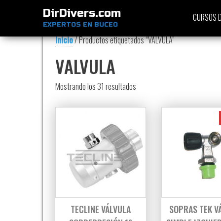
DirDivers.com
CURSOS D
EXPERTOS EN BUCEO
Inicio
/ Productos etiquetados “VALVULA”
VALVULA
Ordenado por precio: bajo a al
Mostrando los 31 resultados
TECLINE VÁLVULA
SOPRAS TEK V