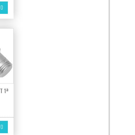
TO
T 1ª
TO