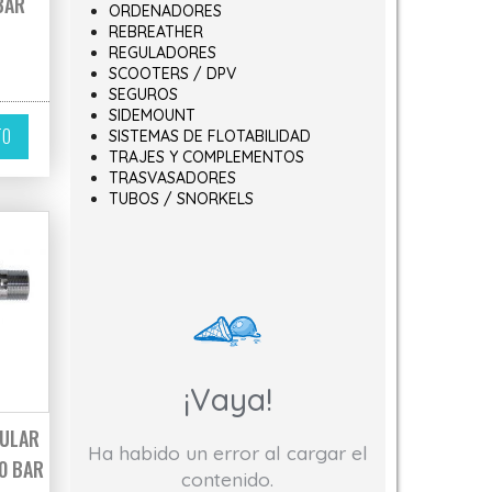
BAR
ORDENADORES
REBREATHER
REGULADORES
SCOOTERS / DPV
SEGUROS
SIDEMOUNT
TO
SISTEMAS DE FLOTABILIDAD
TRAJES Y COMPLEMENTOS
TRASVASADORES
TUBOS / SNORKELS
¡Vaya!
DULAR
Ha habido un error al cargar el
0 BAR
contenido.