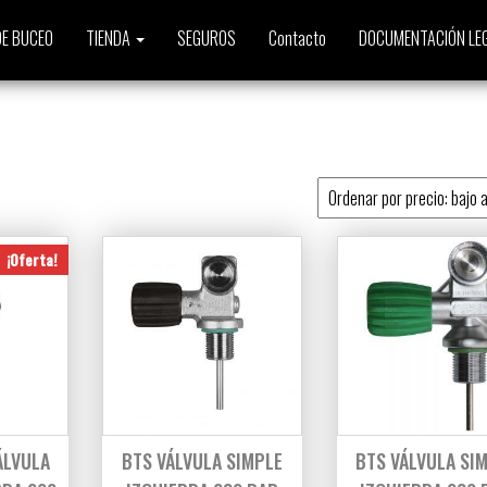
E BUCEO
TIENDA
SEGUROS
Contacto
DOCUMENTACIÓN LE
to
¡Oferta!
ÁLVULA
BTS VÁLVULA SIMPLE
BTS VÁLVULA SI