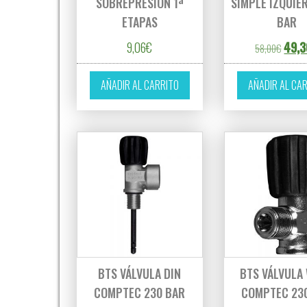
SOBREPRESIÓN 1ª
SIMPLE IZQUIE
ETAPAS
BAR
El pre
9,06
€
49,3
58,00
€
AÑADIR AL CARRITO
AÑADIR AL CA
BTS VÁLVULA DIN
BTS VÁLVULA 
COMPTEC 230 BAR
COMPTEC 23