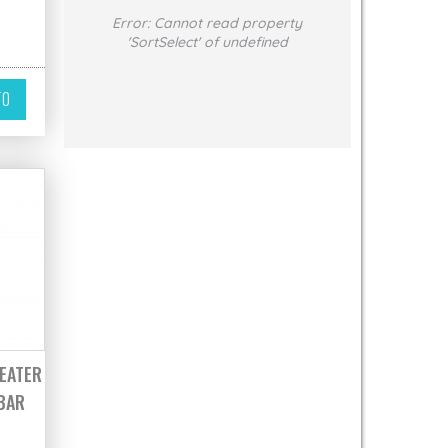
Error:
Cannot read property
'SortSelect' of undefined
TO
EATER
BAR