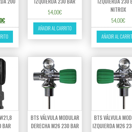
RDA 200
IZQUIERDA 230 BAR
IZQUIERDA 230 
NITROX
54,00
€
cio original era: 58,00€.
El precio actual es: 49,30€.
0
€
54,00
€
AÑADIR AL CARRITO
RRITO
AÑADIR AL CARRI
W21,8
BTS VÁLVULA MODULAR
BTS VÁLVULA MO
0 BAR
DERECHA M26 230 BAR
IZQUIERDA M26 23