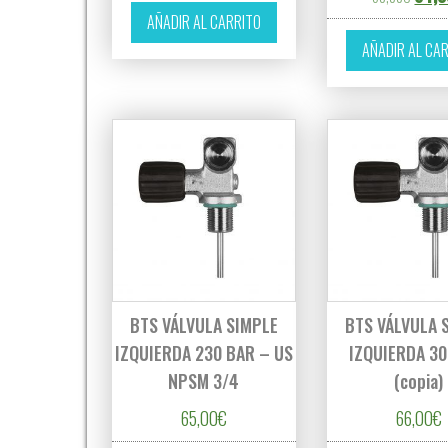
AÑADIR AL CARRITO
AÑADIR AL CA
BTS VÁLVULA SIMPLE
BTS VÁLVULA 
IZQUIERDA 230 BAR – US
IZQUIERDA 30
NPSM 3/4
(copia)
65,00
€
66,00
€