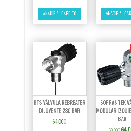
AÑADIR AL CARRITO
AÑADIR AL CA
BTS VÁLVULA REBREATER
SOPRAS TEK V
DILUYENTE 230 BAR
MODULAR IZQUI
BAR
64,00
€
El pre
64,0
68,00
€