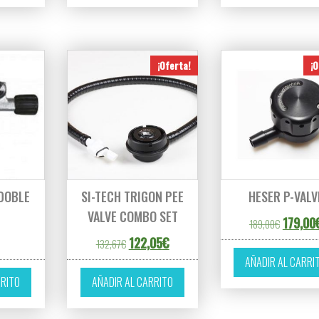
¡Oferta!
¡O
 DOBLE
SI-TECH TRIGON PEE
HESER P-VALV
VALVE COMBO SET
El precio
179,00
189,00
€
El precio original era: 132,67€.
El precio actual es: 122,05€.
122,05
€
132,67
€
AÑADIR AL CARRI
RRITO
AÑADIR AL CARRITO