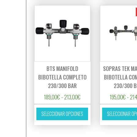
BTS MANIFOLD
SOPRAS TEK M
BIBOTELLA COMPLETO
BIBOTELLA CO
230/300 BAR
230/300 
Rango de precios: desde 189,
189,00
€
-
213,00
€
195,00
€
-
214
Este producto tiene múltipl
SELECCIONAR OPCIONES
SELECCIONAR OP