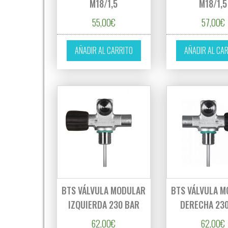
M18/1,5
M18/1,5
55,00
€
57,00
€
AÑADIR AL CARRITO
AÑADIR AL CA
BTS VÁLVULA MODULAR
BTS VÁLVULA 
IZQUIERDA 230 BAR
DERECHA 23
62,00
€
62,00
€