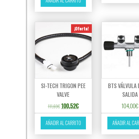
AÑADIR AL CARRITO
¡Oferta!
SI-TECH TRIGON PEE
BTS VÁLVULA
VALVE
SALIDA
El precio original era: 111,69€.
El precio actual es: 100,52€.
100,52
€
104,00
€
111,69
€
AÑADIR AL CARRITO
AÑADIR AL CA