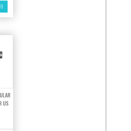
TO
DULAR
R US