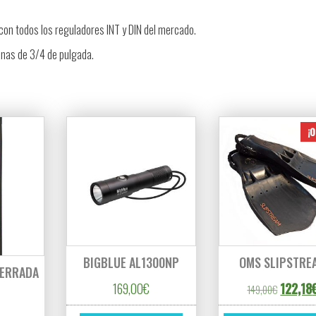
 con todos los reguladores INT y DIN del mercado.
anas de 3/4 de pulgada.
¡O
BIGBLUE AL1300NP
OMS SLIPSTRE
CERRADA
El preci
169,00
€
122,18
149,00
€