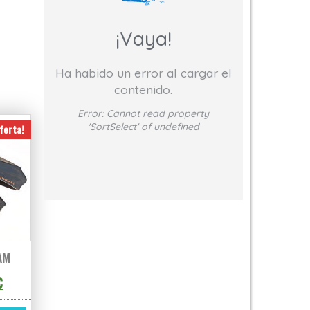
¡Vaya!
Ha habido un error al cargar el
contenido.
Error:
Cannot read property
'SortSelect' of undefined
ferta!
AM
o original era: 149,00€.
El precio actual es: 122,18€.
€
Este producto tiene múltiples variantes. Las opciones se pueden elegir 