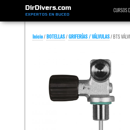
DirDivers.com
CURSOS D
EXPERTOS EN BUCEO
Inicio
/
BOTELLAS
/
GRIFERÍAS / VÁLVULAS
/ BTS VÁLV