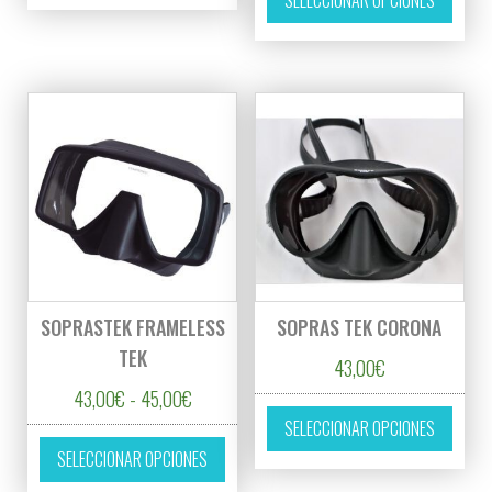
SOPRASTEK FRAMELESS
SOPRAS TEK CORONA
TEK
43,00
€
Rango de precios: desde 43,00€ hasta 45,0
43,00
€
-
45,00
€
Este p
SELECCIONAR OPCIONES
Este producto tiene múltiples variantes. L
SELECCIONAR OPCIONES