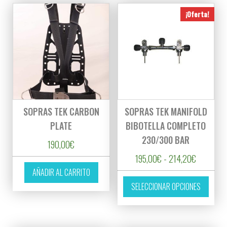
¡Oferta!
SOPRAS TEK CARBON
SOPRAS TEK MANIFOLD
PLATE
BIBOTELLA COMPLETO
230/300 BAR
190,00
€
Rango de 
195,00
€
-
214,20
€
AÑADIR AL CARRITO
Este p
SELECCIONAR OPCIONES