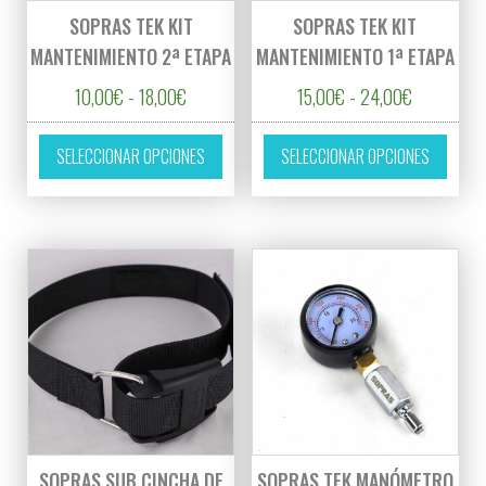
SOPRAS TEK KIT
SOPRAS TEK KIT
MANTENIMIENTO 2ª ETAPA
MANTENIMIENTO 1ª ETAPA
Rango de precios: desde 10,00€ hasta 18,00
Rango de p
10,00
€
-
18,00
€
15,00
€
-
24,00
€
Este producto tiene múltiples variantes. L
Este p
SELECCIONAR OPCIONES
SELECCIONAR OPCIONES
SOPRAS SUB CINCHA DE
SOPRAS TEK MANÓMETRO