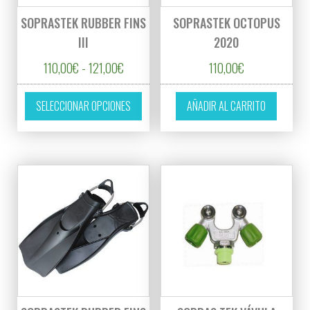
SOPRASTEK RUBBER FINS
SOPRASTEK OCTOPUS
III
2020
Rango de precios: desde 110,00€ hasta 121
110,00
€
-
121,00
€
110,00
€
Este producto tiene múltiples variantes. L
SELECCIONAR OPCIONES
AÑADIR AL CARRITO