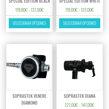
SPECIAL EDITION BLACK
SPECIAL EDITION WHITE
Rango de precios: desde 119,00€ hasta 137
Rango de 
119,00
€
-
137,00
€
119,00
€
-
137,00
€
Este producto tiene múltiples variantes. L
Este p
SELECCIONAR OPCIONES
SELECCIONAR OPCIONES
SOPRASTEK VENERE
SOPRASTEK DIANA
DIAMOND
Rango de 
127,00
€
-
147,00
€