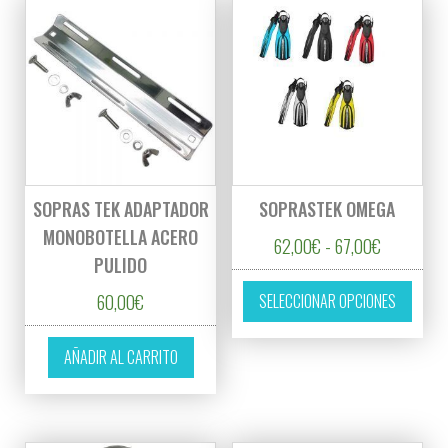
SOPRAS TEK ADAPTADOR
SOPRASTEK OMEGA
MONOBOTELLA ACERO
Rango de p
62,00
€
-
67,00
€
PULIDO
Este p
60,00
€
SELECCIONAR OPCIONES
AÑADIR AL CARRITO