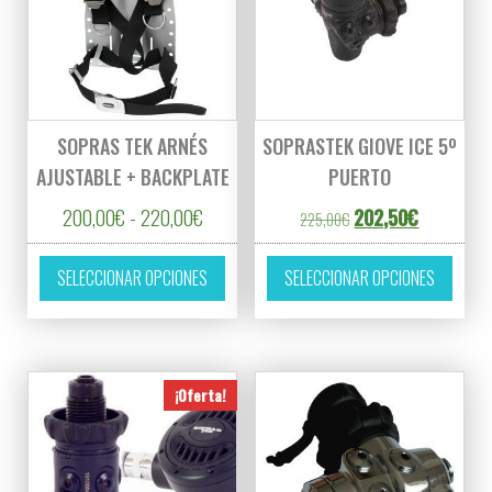
SOPRAS TEK ARNÉS
SOPRASTEK GIOVE ICE 5º
AJUSTABLE + BACKPLATE
PUERTO
Rango de precios: desde 200,00€ hasta 
El precio original er
El precio a
200,00
€
-
220,00
€
202,50
€
225,00
€
Este producto tiene múltiples variantes. L
Este p
SELECCIONAR OPCIONES
SELECCIONAR OPCIONES
¡Oferta!