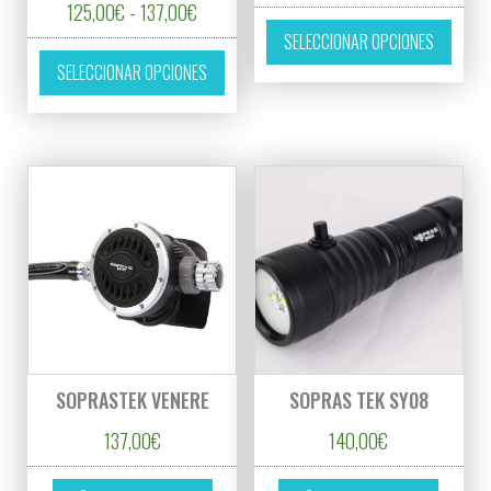
Rango de precios: desde 125,00€ hasta 13
125,00
€
-
137,00
€
Este p
SELECCIONAR OPCIONES
Este producto tiene múltiples variantes. L
SELECCIONAR OPCIONES
SOPRASTEK VENERE
SOPRAS TEK SY08
137,00
€
140,00
€