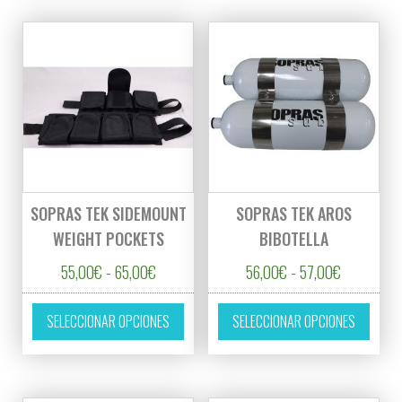
SOPRAS TEK SIDEMOUNT
SOPRAS TEK AROS
WEIGHT POCKETS
BIBOTELLA
Rango de precios: desde 55,00€ hasta 65,0
Rango de p
55,00
€
-
65,00
€
56,00
€
-
57,00
€
Este producto tiene múltiples variantes. L
Este p
SELECCIONAR OPCIONES
SELECCIONAR OPCIONES