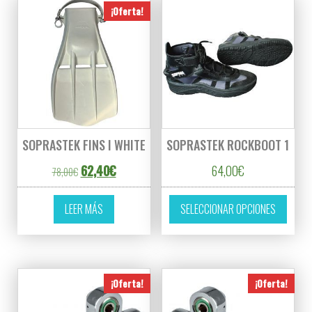
¡Oferta!
SOPRASTEK FINS I WHITE
SOPRASTEK ROCKBOOT 1
El precio original era: 78,00€.
El precio actual es: 62,40€.
62,40
€
64,00
€
78,00
€
Este p
LEER MÁS
SELECCIONAR OPCIONES
¡Oferta!
¡Oferta!