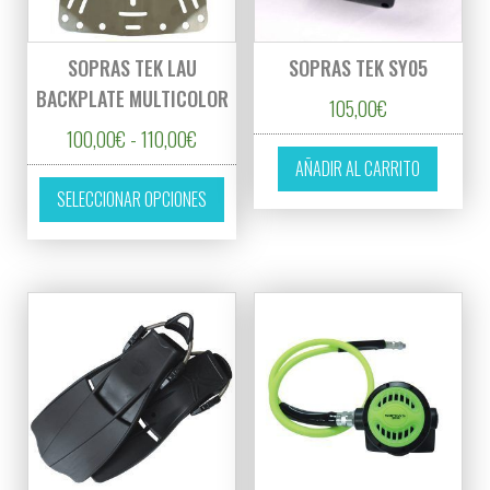
SOPRAS TEK LAU
SOPRAS TEK SY05
BACKPLATE MULTICOLOR
105,00
€
Rango de precios: desde 100,00€ hasta 11
100,00
€
-
110,00
€
AÑADIR AL CARRITO
Este producto tiene múltiples variantes. L
SELECCIONAR OPCIONES