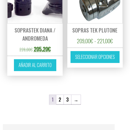
SOPRASTEK DIANA /
SOPRAS TEK PLUTONE
ANDROMEDA
Rango de
209,00
€
-
221,00
€
El precio original era: 228,00€.
El precio actual es: 205,20€.
205,20
€
228,00
€
Este p
SELECCIONAR OPCIONES
AÑADIR AL CARRITO
1
2
3
→