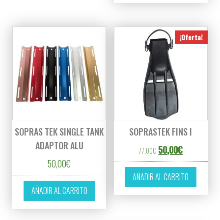
¡Oferta!
SOPRAS TEK SINGLE TANK
SOPRASTEK FINS I
ADAPTOR ALU
El precio original era
El precio ac
50,00
€
77,00
€
50,00
€
AÑADIR AL CARRITO
AÑADIR AL CARRITO