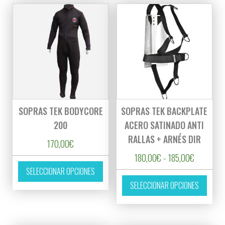
SOPRAS TEK BODYCORE
SOPRAS TEK BACKPLATE
200
ACERO SATINADO ANTI
RALLAS + ARNÉS DIR
170,00
€
Rango de 
180,00
€
-
185,00
€
Este producto tiene múltiples variantes. L
SELECCIONAR OPCIONES
Este p
SELECCIONAR OPCIONES