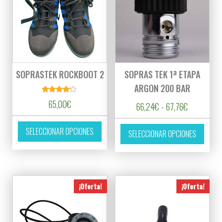
SOPRASTEK ROCKBOOT 2
SOPRAS TEK 1ª ETAPA
ARGON 200 BAR
Valorado
65,00
€
Rango de p
66,24
€
-
67,76
€
con
4.00
de 5
Este producto tiene múltiples variantes. L
Este p
SELECCIONAR OPCIONES
SELECCIONAR OPCIONES
¡Oferta!
¡Oferta!