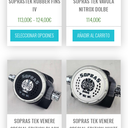
SOPRASTEK RUBBER FINS
SOPRAS TEK VÁVULA
IV
NITROX DOLBE
Rango de precios: desde 113,00€ hasta 12
113,00
€
-
124,00
€
114,00
€
Este producto tiene múltiples variantes. L
SELECCIONAR OPCIONES
AÑADIR AL CARRITO
SOPRAS TEK VENERE
SOPRAS TEK VENERE