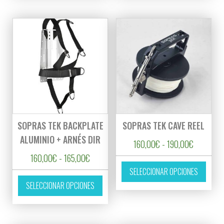
SOPRAS TEK BACKPLATE
SOPRAS TEK CAVE REEL
ALUMINIO + ARNÉS DIR
Rango de 
160,00
€
-
190,00
€
Rango de precios: desde 160,00€ hasta 16
160,00
€
-
165,00
€
Este p
SELECCIONAR OPCIONES
Este producto tiene múltiples variantes. L
SELECCIONAR OPCIONES