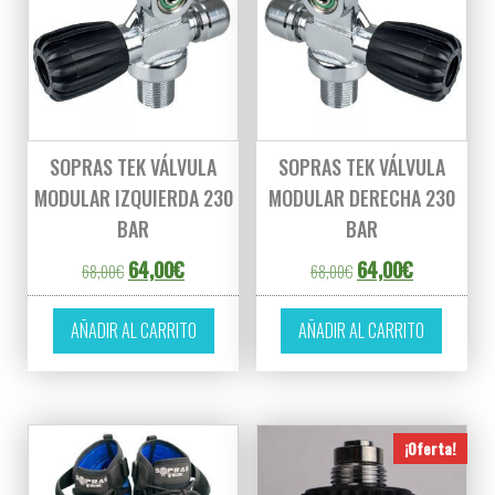
SOPRAS TEK VÁLVULA
SOPRAS TEK VÁLVULA
MODULAR IZQUIERDA 230
MODULAR DERECHA 230
BAR
BAR
El precio original era: 68,00€.
El precio actual es: 64,00€.
El precio original er
El precio ac
64,00
€
64,00
€
68,00
€
68,00
€
AÑADIR AL CARRITO
AÑADIR AL CARRITO
¡Oferta!