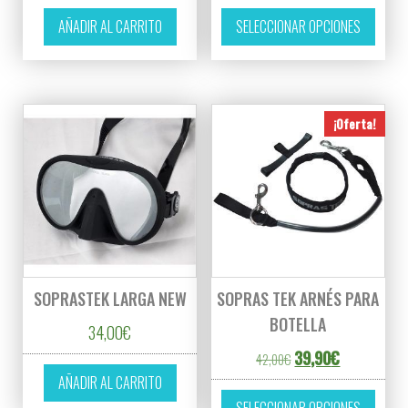
Este p
AÑADIR AL CARRITO
SELECCIONAR OPCIONES
¡Oferta!
SOPRASTEK LARGA NEW
SOPRAS TEK ARNÉS PARA
BOTELLA
34,00
€
El precio original er
El precio ac
39,90
€
42,00
€
AÑADIR AL CARRITO
Este p
SELECCIONAR OPCIONES