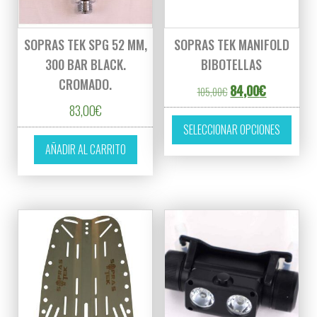
SOPRAS TEK SPG 52 MM,
SOPRAS TEK MANIFOLD
300 BAR BLACK.
BIBOTELLAS
CROMADO.
El precio original er
El precio ac
84,00
€
105,00
€
83,00
€
Este p
SELECCIONAR OPCIONES
AÑADIR AL CARRITO