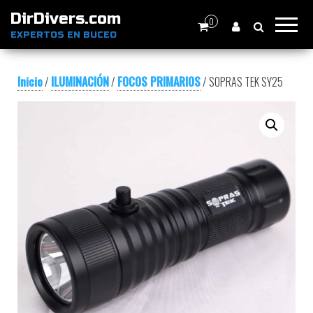
DirDivers.com
0
EXPERTOS EN BUCEO
Inicio
/
ILUMINACIÓN
/
FOCOS PRIMARIOS
/ SOPRAS TEK SY25