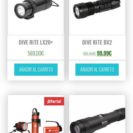
DIVE RITE LX20+
DIVE RITE BX2
El precio original er
El precio ac
569,00
€
99,99
€
105,50
€
AÑADIR AL CARRITO
AÑADIR AL CARRITO
¡Oferta!