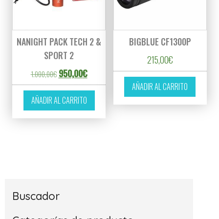
NANIGHT PACK TECH 2 &
BIGBLUE CF1300P
SPORT 2
215,00
€
El precio original era: 1.000,00€.
El precio actual es: 950,00€.
950,00
€
1.000,00
€
AÑADIR AL CARRITO
AÑADIR AL CARRITO
Buscador