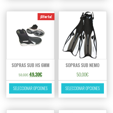
¡Oferta!
SOPRAS SUB HS 6MM
SOPRAS SUB NEMO
El precio original era: 58,00€.
El precio actual es: 49,30€.
49,30
€
50,00
€
58,00
€
Este producto tiene múltiples variantes. L
Este p
SELECCIONAR OPCIONES
SELECCIONAR OPCIONES