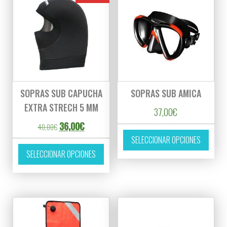
SOPRAS SUB CAPUCHA
SOPRAS SUB AMICA
EXTRA STRECH 5 MM
37,00
€
El precio original era: 40,00€.
El precio actual es: 36,00€.
36,00
€
40,00
€
Este p
SELECCIONAR OPCIONES
Este producto tiene múltiples variantes. L
SELECCIONAR OPCIONES