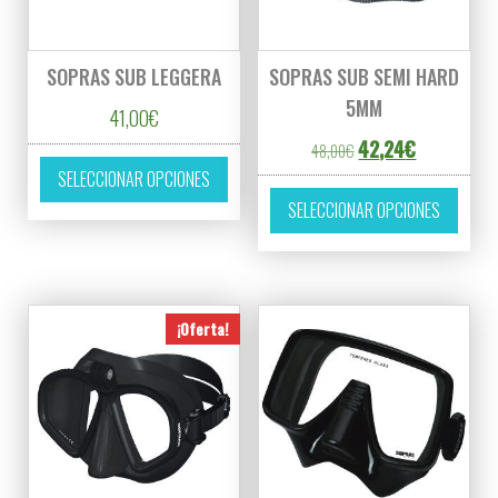
SOPRAS SUB LEGGERA
SOPRAS SUB SEMI HARD
5MM
41,00
€
El precio original er
El precio ac
42,24
€
48,00
€
Este producto tiene múltiples variantes. L
SELECCIONAR OPCIONES
Este p
SELECCIONAR OPCIONES
¡Oferta!