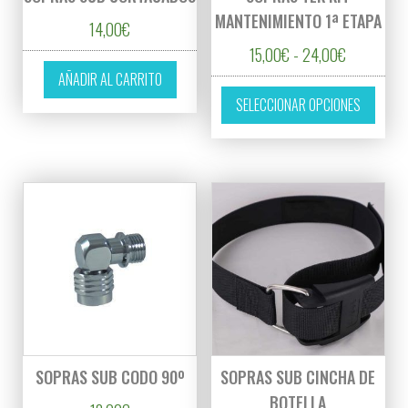
MANTENIMIENTO 1ª ETAPA
14,00
€
Rango de p
15,00
€
-
24,00
€
AÑADIR AL CARRITO
Este p
SELECCIONAR OPCIONES
SOPRAS SUB CODO 90º
SOPRAS SUB CINCHA DE
BOTELLA