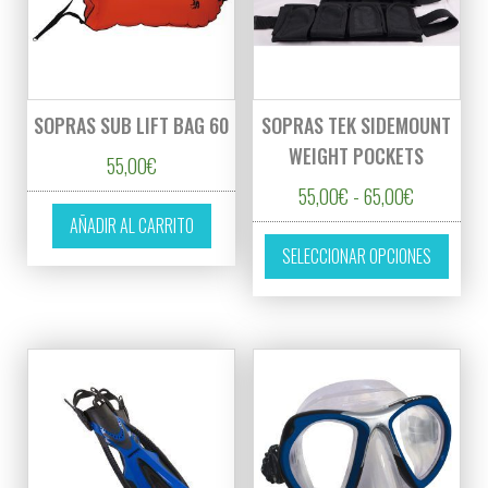
SOPRAS SUB LIFT BAG 60
SOPRAS TEK SIDEMOUNT
WEIGHT POCKETS
55,00
€
Rango de p
55,00
€
-
65,00
€
AÑADIR AL CARRITO
Este p
SELECCIONAR OPCIONES