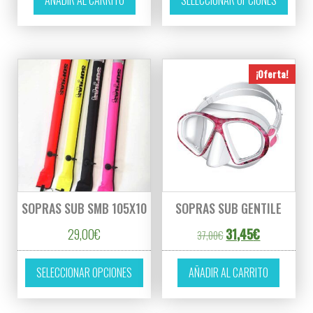
¡Oferta!
SOPRAS SUB SMB 105X10
SOPRAS SUB GENTILE
El precio original er
El precio act
29,00
€
31,45
€
37,00
€
Este producto tiene múltiples variantes. L
SELECCIONAR OPCIONES
AÑADIR AL CARRITO