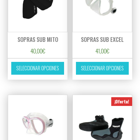
SOPRAS SUB MITO
SOPRAS SUB EXCEL
40,00
€
41,00
€
Este producto tiene múltiples variantes. L
Este p
SELECCIONAR OPCIONES
SELECCIONAR OPCIONES
¡Oferta!