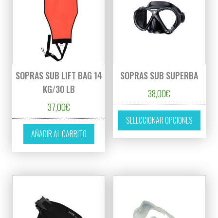
SOPRAS SUB LIFT BAG 14
SOPRAS SUB SUPERBA
KG/30 LB
38,00
€
37,00
€
Este p
SELECCIONAR OPCIONES
AÑADIR AL CARRITO