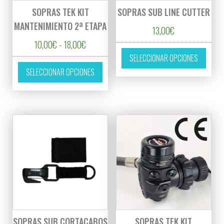
SOPRAS TEK KIT
SOPRAS SUB LINE CUTTER
MANTENIMIENTO 2ª ETAPA
13,00
€
Rango de precios: desde 10,00€ hasta 18,00
10,00
€
-
18,00
€
Este p
SELECCIONAR OPCIONES
Este producto tiene múltiples variantes. L
SELECCIONAR OPCIONES
SOPRAS SUB CORTACABOS
SOPRAS TEK KIT