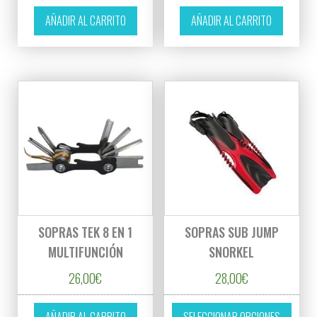
AÑADIR AL CARRITO
AÑADIR AL CARRITO
SOPRAS TEK 8 EN 1
SOPRAS SUB JUMP
MULTIFUNCIÓN
SNORKEL
26,00
€
28,00
€
Este p
AÑADIR AL CARRITO
SELECCIONAR OPCIONES