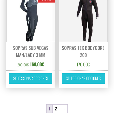
SOPRAS SUB VEGAS
SOPRAS TEK BODYCORE
MAN/LADY 3 MM
200
El precio original era: 200,00€.
El precio actual es: 168,00€.
168,00
€
170,00
€
200,00
€
Este producto tiene múltiples variantes. L
Este p
SELECCIONAR OPCIONES
SELECCIONAR OPCIONES
1
2
→