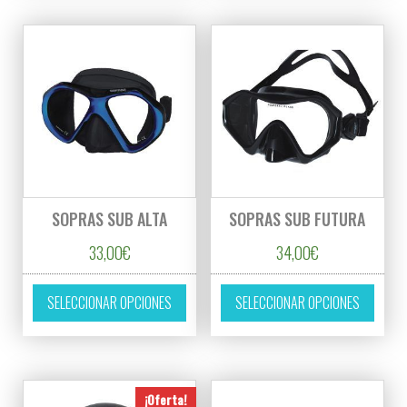
SOPRAS SUB ALTA
SOPRAS SUB FUTURA
33,00
€
34,00
€
Este producto tiene múltiples variantes. L
Este p
SELECCIONAR OPCIONES
SELECCIONAR OPCIONES
¡Oferta!