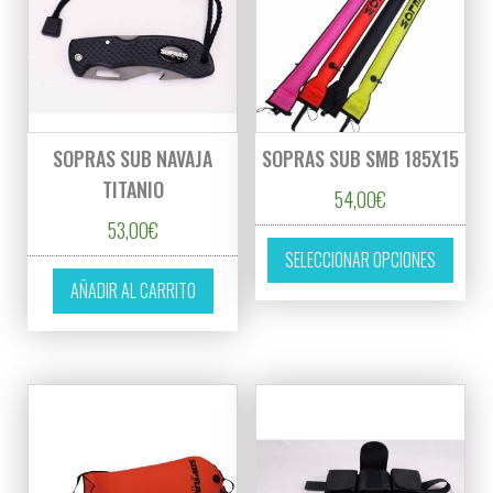
SOPRAS SUB NAVAJA
SOPRAS SUB SMB 185X15
TITANIO
54,00
€
53,00
€
Este p
SELECCIONAR OPCIONES
AÑADIR AL CARRITO