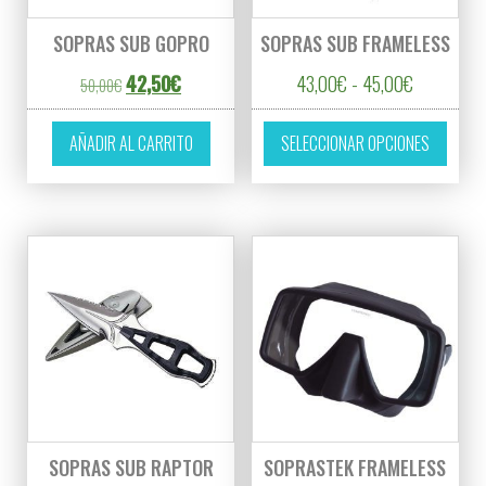
SOPRAS SUB GOPRO
SOPRAS SUB FRAMELESS
El precio original era: 50,00€.
El precio actual es: 42,50€.
Rango de p
42,50
€
43,00
€
-
45,00
€
50,00
€
Este p
AÑADIR AL CARRITO
SELECCIONAR OPCIONES
SOPRAS SUB RAPTOR
SOPRASTEK FRAMELESS