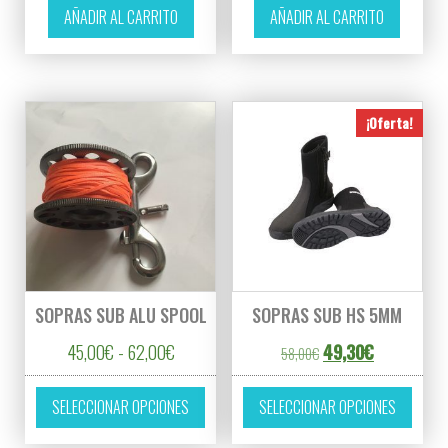
AÑADIR AL CARRITO
AÑADIR AL CARRITO
¡Oferta!
SOPRAS SUB ALU SPOOL
SOPRAS SUB HS 5MM
Rango de precios: desde 45,00€ hasta 62,0
El precio original er
El precio ac
45,00
€
-
62,00
€
49,30
€
58,00
€
Este producto tiene múltiples variantes. L
Este p
SELECCIONAR OPCIONES
SELECCIONAR OPCIONES