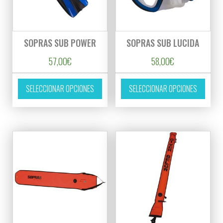
SOPRAS SUB POWER
SOPRAS SUB LUCIDA
57,00
€
58,00
€
Este producto tiene múltiples variantes. L
Este p
SELECCIONAR OPCIONES
SELECCIONAR OPCIONES