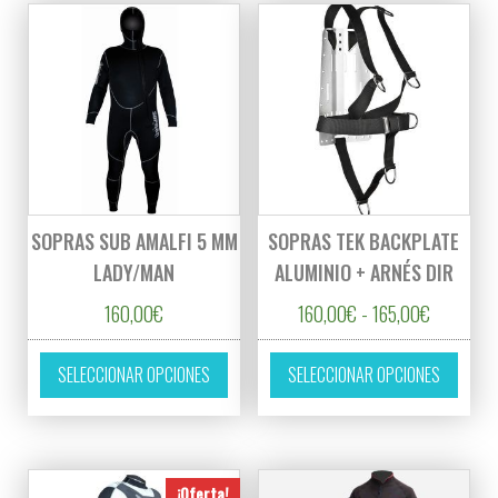
SOPRAS SUB AMALFI 5 MM
SOPRAS TEK BACKPLATE
LADY/MAN
ALUMINIO + ARNÉS DIR
Rango de 
160,00
€
160,00
€
-
165,00
€
Este producto tiene múltiples variantes. L
Este p
SELECCIONAR OPCIONES
SELECCIONAR OPCIONES
¡Oferta!