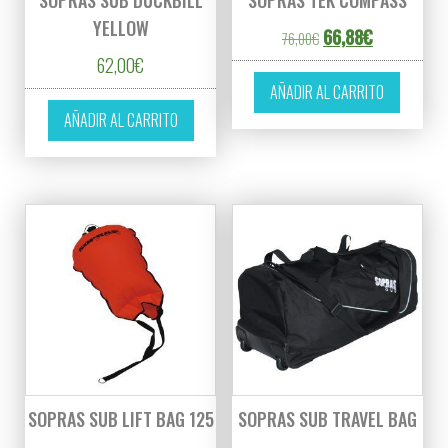
YELLOW
El precio original er
El precio act
66,88
€
76,00
€
62,00
€
AÑADIR AL CARRITO
AÑADIR AL CARRITO
SOPRAS SUB LIFT BAG 125
SOPRAS SUB TRAVEL BAG