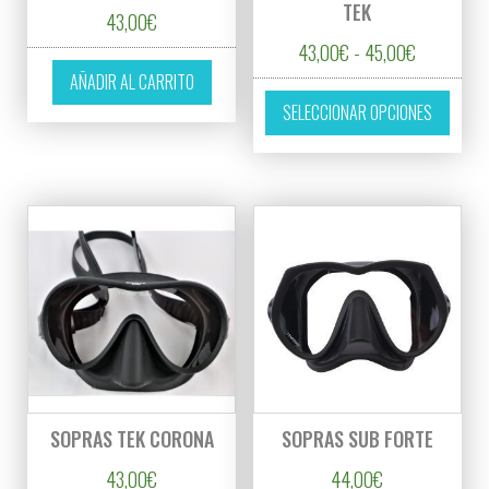
TEK
43,00
€
Rango de p
43,00
€
-
45,00
€
AÑADIR AL CARRITO
Este p
SELECCIONAR OPCIONES
SOPRAS TEK CORONA
SOPRAS SUB FORTE
43,00
€
44,00
€