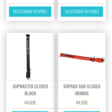
Este producto tiene múltiples variantes. L
Este p
SELECCIONAR OPCIONES
SELECCIONAR OPCIONES
SOPRASTEK CLOSED
SOPRAS SUB CLOSED
BLACK
ORANGE
44,00
€
44,00
€