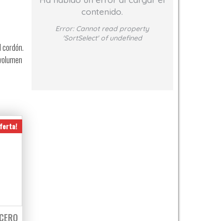
contenido.
Error:
Cannot read property
'SortSelect' of undefined
l cordón.
 volumen
ferta!
ACERO