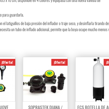
105 x 10 cm, disponible en 4 colores y equipada con una nueva válvula de
o para guardarla.
el latiguillos de baja presión del inflador o traje seco, y desinflarla tirando de
se necesita un tubo de inflado adicional, permite que la boya ocupe mucho menos
¡Oferta!
¡Oferta!
¡O
GIOVE
SOPRASTEK DIANA /
ECS BOTELLA DE 