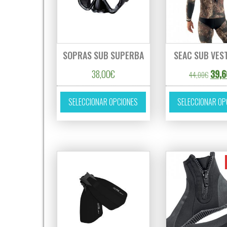
SOPRAS SUB SUPERBA
SEAC SUB VES
El pr
38,00
€
39,6
44,00
€
Este producto tiene múltipl
SELECCIONAR OPCIONES
SELECCIONAR OP