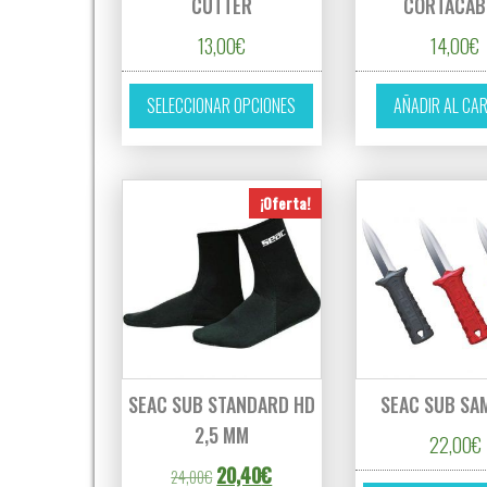
CUTTER
CORTACAB
13,00
€
14,00
€
Este producto tiene múltipl
SELECCIONAR OPCIONES
AÑADIR AL CA
¡Oferta!
SEAC SUB STANDARD HD
SEAC SUB SA
2,5 MM
22,00
€
El precio original era: 24,00€.
El precio actual es: 20,40€.
20,40
€
24,00
€