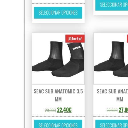
SELECCIONAR OP
Este producto tiene múltipl
SELECCIONAR OPCIONES
¡Oferta!
SEAC SUB ANATOMIC 3,5
SEAC SUB ANA
MM
MM
El precio original era: 28,00€.
El precio actual es: 22,40€.
El pr
22,40
€
27,0
28,00
€
36,00
€
Este producto tiene múltipl
SELECCIONAR OPCIONES
SELECCIONAR OP