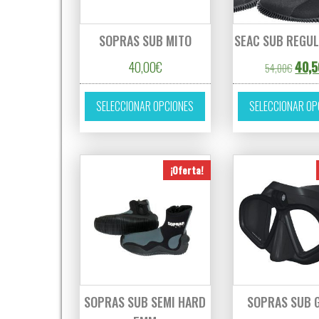
SOPRAS SUB MITO
SEAC SUB REGU
El pr
40,00
€
40,5
54,00
€
Este producto tiene múltipl
SELECCIONAR OPCIONES
SELECCIONAR OP
¡Oferta!
SOPRAS SUB SEMI HARD
SOPRAS SUB 