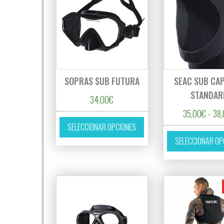
SOPRAS SUB FUTURA
SEAC SUB CA
STANDAR
34,00
€
35,00
€
-
38
Este producto tiene múltipl
SELECCIONAR OPCIONES
SELECCIONAR OP