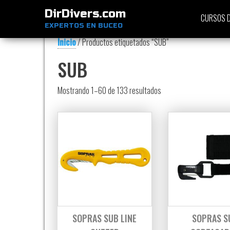
DirDivers.com
CURSOS D
EXPERTOS EN BUCEO
Inicio
/ Productos etiquetados “SUB”
SUB
Ordenado por precio: ba
Mostrando 1–60 de 133 resultados
SOPRAS SUB LINE
SOPRAS S