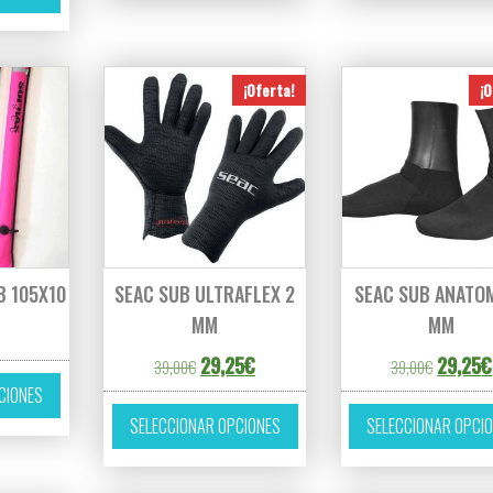
¡Oferta!
¡O
B 105X10
SEAC SUB ULTRAFLEX 2
SEAC SUB ANATOM
MM
MM
El precio original era: 39,00€.
El precio actual es: 29,25€.
El preci
29,25
€
29,25
€
39,00
€
39,00
€
Este producto tiene múltiples variantes. Las opciones se pueden eleg
CIONES
Este producto tiene múltiples 
SELECCIONAR OPCIONES
SELECCIONAR OPCI