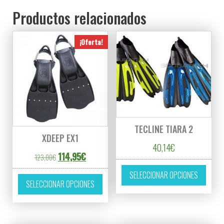
Productos relacionados
¡Oferta!
TECLINE TIARA 2
XDEEP EX1
40,14
€
El precio original era: 123,00€.
El precio actual es: 114,95€.
114,95
€
123,00
€
Este p
Este producto tiene múltiples variantes. L
SELECCIONAR OPCIONES
SELECCIONAR OPCIONES