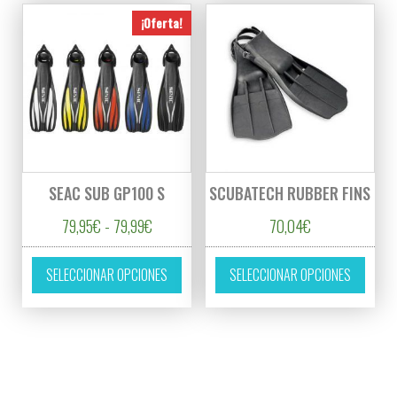
¡Oferta!
SEAC SUB GP100 S
SCUBATECH RUBBER FINS
Rango de precios: desde 79,95€ hasta 79,99
79,95
€
-
79,99
€
70,04
€
Este producto tiene múltiples variantes. L
Este p
SELECCIONAR OPCIONES
SELECCIONAR OPCIONES