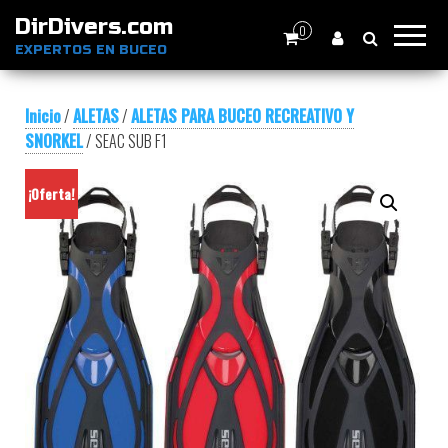
DirDivers.com
0
EXPERTOS EN BUCEO
Inicio
/
ALETAS
/
ALETAS PARA BUCEO RECREATIVO Y
SNORKEL
/ SEAC SUB F1
¡Oferta!