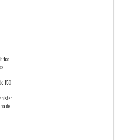
brico
os
 de 150
anister
ema de