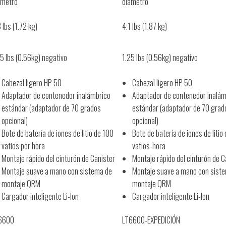
ámetro
diámetro
 lbs (1.72 kg)
4.1 lbs (1.87 kg)
25 lbs (0.56kg) negativo
1.25 lbs (0.56kg) negativo
Cabezal ligero HP 50
Cabezal ligero HP 50
Adaptador de contenedor inalámbrico
Adaptador de contenedor inalám
estándar (adaptador de 70 grados
estándar (adaptador de 70 grad
opcional)
opcional)
Bote de batería de iones de litio de 100
Bote de batería de iones de litio
vatios por hora
vatios-hora
Montaje rápido del cinturón de Canister
Montaje rápido del cinturón de C
Montaje suave a mano con sistema de
Montaje suave a mano con sist
montaje QRM
montaje QRM
Cargador inteligente Li-Ion
Cargador inteligente Li-Ion
6600
LT6600-EXPEDICIÓN