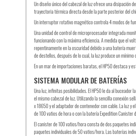
Un diseño único del cabezal de luz ofrece una disipación 
trayectoria térmica directa desde la parte posterior del c
Un interruptor rotativo magnético controla 4 modos de fun
Una unidad de control de microprocesador integrada monito
funcionando con la máxima eficiencia. A medida que el voltaj
repentinamente en la oscuridad debido a una batería muerta.
de destellos, después de lo cual, la luz produce un mínimo d
En un mar de importaciones baratas, el HP50 destaca y es
SISTEMA MODULAR DE BATERÍAS
Una luz, infinitas posibilidades. El HP50 le da al buceador l
el mismo cabezal de luz. Utilizando la sencilla conexión sel
x 18650 y el adaptador de contenedor con cable. La luz y 
de 100 vatios de hora o con la batería Expedition Canister 
El canister de 100 vatios/hora consta de dos paquetes indi
paquetes individuales de 50 vatios/hora. Las baterías indi