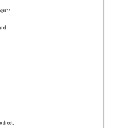
seguras
r el
o directo