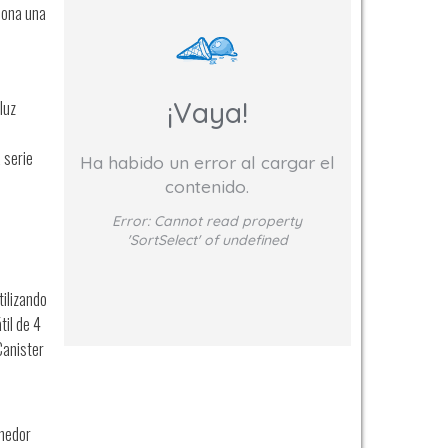
iona una
¡Vaya!
luz
 serie
Ha habido un error al cargar el
contenido.
Error:
Cannot read property
'SortSelect' of undefined
tilizando
til de 4
Canister
enedor