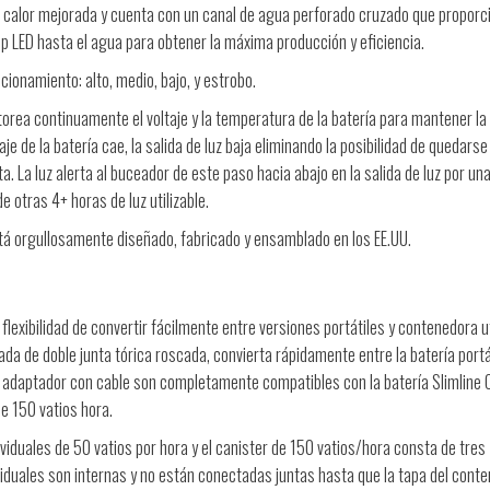
de calor mejorada y cuenta con un canal de agua perforado cruzado que proporc
hip LED hasta el agua para obtener la máxima producción y eficiencia.
cionamiento: alto, medio, b
ajo, y estrobo.
rea continuamente el voltaje y la temperatura de la batería para mantener la 
e de la batería cae, la salida de luz baja eliminando la posibilidad de quedarse
 La luz alerta al buceador de este paso hacia abajo en la salida de luz por una
e otras 4+ horas de luz utilizable.
tá orgullosamente diseñado, fabricado y ensamblado en los EE.UU.
a flexibilidad de convertir fácilmente entre versiones portátiles y contenedora u
lada de doble junta tórica roscada, convierta rápidamente entre la batería portá
el adaptador con cable son completamente compatibles con la batería Slimline 
de 150 vatios hora.
viduales de 50 vatios por hora y el canister de 150 vatios/hora consta de tres
viduales son internas y no están conectadas juntas hasta que la tapa del cont