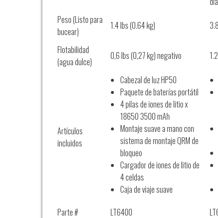
di
Peso (Listo para
1.4 lbs (0.64 kg)
3.8
bucear)
Flotabilidad
0,6 lbs (0,27 kg) negativo
1.
(agua dulce)
Cabezal de luz HP50
Paquete de baterías portátil
4 pilas de iones de litio x
18650 3500 mAh
Montaje suave a mano con
Artículos
sistema de montaje QRM de
incluidos
bloqueo
Cargador de iones de litio de
4 celdas
Caja de viaje suave
Parte #
LT6400
LT