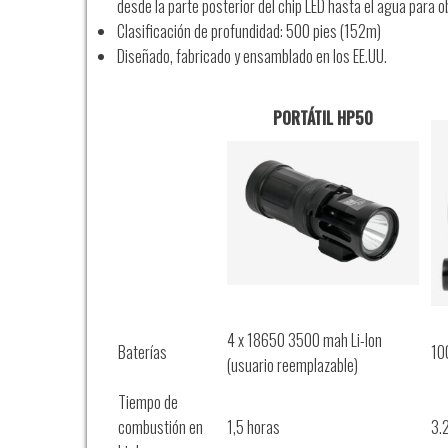
desde la parte posterior del chip LED hasta el agua para 
Clasificación de profundidad: 500 pies (152m)
Diseñado, fabricado y ensamblado en los EE.UU.
PORTÁTIL HP50
4 x 18650 3500 mah Li-Ion
Baterías
100
(usuario reemplazable)
Tiempo de
combustión en
1,5 horas
3.