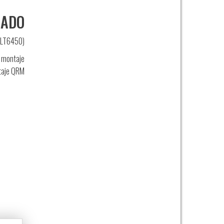
NADO
 LT6450)
l montaje
taje QRM