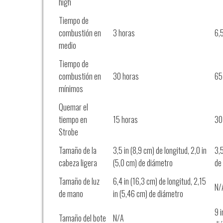
high
Tiempo de
combustión en
3 horas
6,
medio
Tiempo de
combustión en
30 horas
65
mínimos
Quemar el
tiempo en
15 horas
30
Strobe
Tamaño de la
3,5 in (8,9 cm) de longitud, 2,0 in
3,5
cabeza ligera
(5,0 cm) de diámetro
de
Tamaño de luz
6,4 in (16,3 cm) de longitud, 2,15
N/
de mano
in (5,46 cm) de diámetro
9 i
Tamaño del bote
N/A