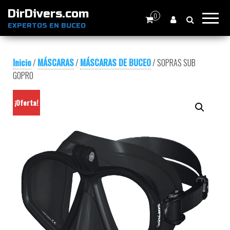
DirDivers.com
0
EXPERTOS EN BUCEO
Inicio
/
MÁSCARAS
/
MÁSCARAS DE BUCEO
/ SOPRAS SUB
GOPRO
¡Oferta!