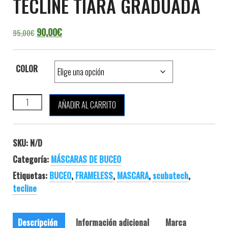
TECLINE TIARA GRADUADA
El precio original era: 95,00€.
El precio actual es: 90,00€.
90,00
€
95,00
€
COLOR
TECLINE TIARA GRADUADA cantidad
AÑADIR AL CARRITO
SKU:
N/D
Categoría:
MÁSCARAS DE BUCEO
Etiquetas:
BUCEO
,
FRAMELESS
,
MASCARA
,
scubatech
,
tecline
Descripción
Información adicional
Marca