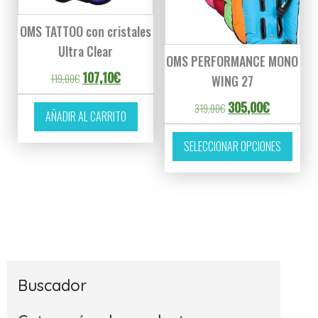
OMS TATTOO con cristales
Ultra Clear
OMS PERFORMANCE MONO
El precio original era: 119,00€.
El precio actual es: 107,10€.
107,10
€
119,00
€
WING 27
El precio original era
El precio a
305,00
€
319,00
€
AÑADIR AL CARRITO
Este p
SELECCIONAR OPCIONES
Buscador