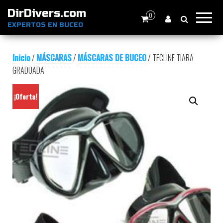
DirDivers.com
0
EXPERTOS EN BUCEO
Inicio
/
MÁSCARAS
/
MÁSCARAS DE BUCEO
/ TECLINE TIARA
GRADUADA
¡Oferta!