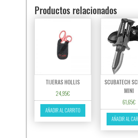
Productos relacionados
TIJERAS HOLLIS
SCUBATECH SC
MINI
24,95
€
61,65
€
AÑADIR AL CARRITO
AÑADIR AL CA