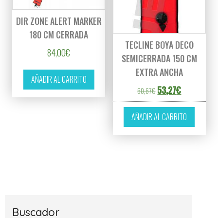
DIR ZONE ALERT MARKER
180 CM CERRADA
TECLINE BOYA DECO
84,00
€
SEMICERRADA 150 CM
EXTRA ANCHA
AÑADIR AL CARRITO
El precio original er
El precio act
53,27
€
60,67
€
AÑADIR AL CARRITO
Buscador