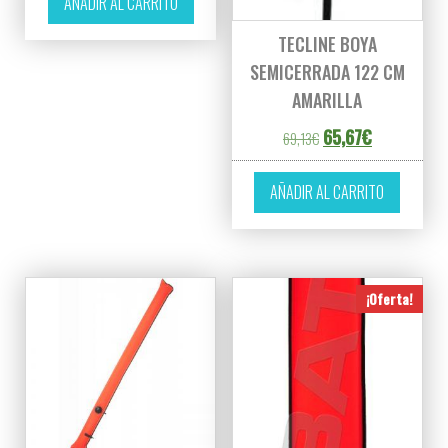
AÑADIR AL CARRITO
TECLINE BOYA
SEMICERRADA 122 CM
AMARILLA
El precio original era
El precio act
65,67
€
69,13
€
AÑADIR AL CARRITO
¡Oferta!