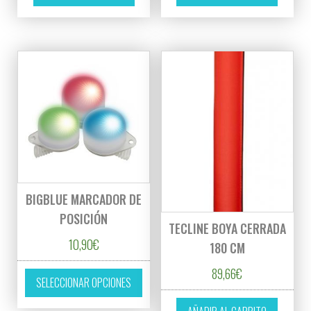
BIGBLUE MARCADOR DE
POSICIÓN
TECLINE BOYA CERRADA
10,90
€
180 CM
Este producto tiene múltiples variantes. L
89,66
€
SELECCIONAR OPCIONES