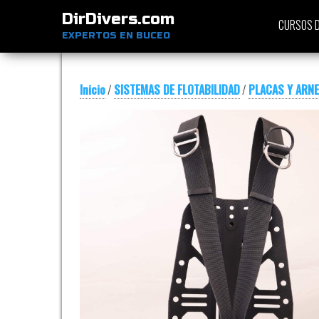
DirDivers.com
CURSOS D
EXPERTOS EN BUCEO
Inicio
/
SISTEMAS DE FLOTABILIDAD
/
PLACAS Y ARN