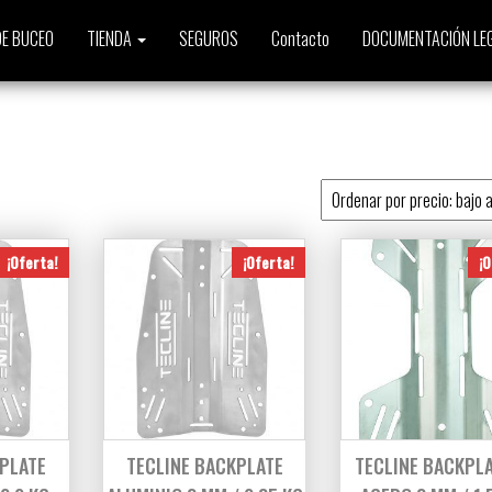
E BUCEO
TIENDA
SEGUROS
Contacto
DOCUMENTACIÓN LE
to
¡Oferta!
¡Oferta!
¡O
KPLATE
TECLINE BACKPLATE
TECLINE BACKPLA