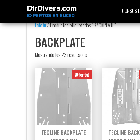
DirDivers.com
CURSOS D
EXPERTOS EN BUCEO
Inicio
/ Productos etiquetados “BACKPLATE”
BACKPLATE
Ordenado por precio: bajo a al
Mostrando los 23 resultados
¡Oferta!
TECLINE BACKPLATE
TECLINE BAC