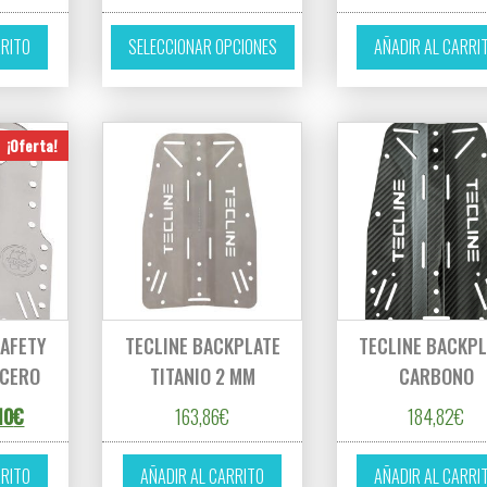
Este producto tiene múltiples 
RRITO
SELECCIONAR OPCIONES
AÑADIR AL CARRI
¡Oferta!
SAFETY
TECLINE BACKPLATE
TECLINE BACKPL
ACERO
TITANIO 2 MM
CARBONO
cio original era: 159,00€.
El precio actual es: 143,10€.
10
€
163,86
€
184,82
€
RRITO
AÑADIR AL CARRITO
AÑADIR AL CARRI