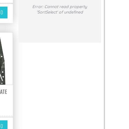
variantes. Las opciones se pueden elegir en la página de producto
Error:
Cannot read property
TO
'SortSelect' of undefined
ATE
TO