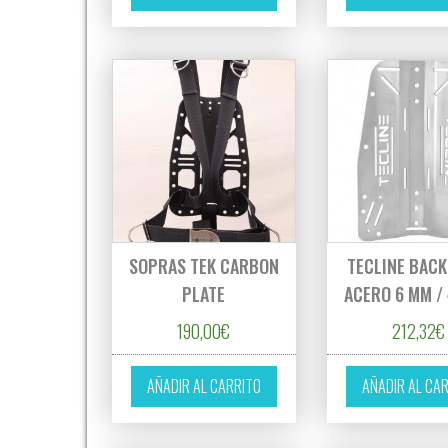
SOPRAS TEK CARBON
TECLINE BAC
PLATE
ACERO 6 MM / 
190,00
€
212,32
€
AÑADIR AL CARRITO
AÑADIR AL CA