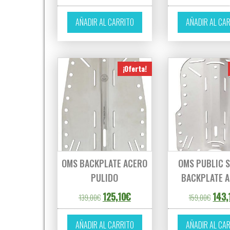
AÑADIR AL CARRITO
AÑADIR AL CA
¡Oferta!
OMS BACKPLATE ACERO
OMS PUBLIC 
PULIDO
BACKPLATE 
El precio original era: 139,00€.
El precio actual es: 125,10€.
El pre
125,10
€
143,
139,00
€
159,00
€
AÑADIR AL CARRITO
AÑADIR AL CA