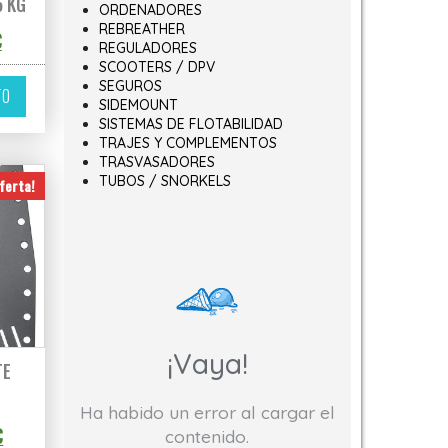
5 KG
ORDENADORES
REBREATHER
o original era: 100,33€.
El precio actual es: 90,09€.
€
REGULADORES
SCOOTERS / DPV
SEGUROS
TO
SIDEMOUNT
SISTEMAS DE FLOTABILIDAD
TRAJES Y COMPLEMENTOS
TRASVASADORES
TUBOS / SNORKELS
ferta!
¡Vaya!
TE
Ha habido un error al cargar el
€ hasta 110,00€
o original era: 129,00€.
El precio actual es: 116,10€.
€
contenido.