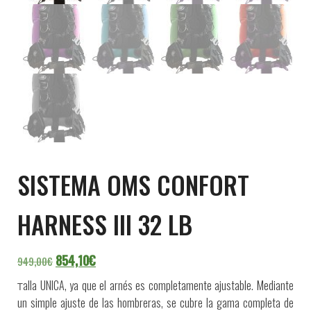
SISTEMA OMS CONFORT
HARNESS III 32 LB
El precio original era: 949,00€.
El precio actual es: 854,10€.
854,10
€
949,00
€
alla UNICA, ya que el arnés es completamente ajustable. Mediante
T
un simple ajuste de las hombreras, se cubre la gama completa de