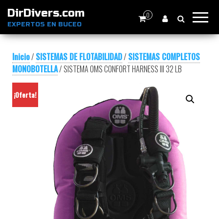
DirDivers.com
0
EXPERTOS EN BUCEO
Inicio
/
SISTEMAS DE FLOTABILIDAD
/
SISTEMAS COMPLETOS
MONOBOTELLA
/ SISTEMA OMS CONFORT HARNESS III 32 LB
¡Oferta!