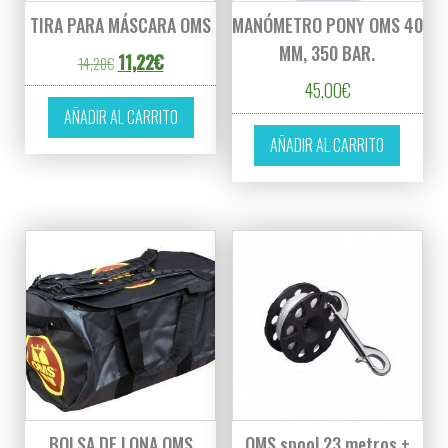
TIRA PARA MÁSCARA OMS
MANÓMETRO PONY OMS 40
MM, 350 BAR.
El precio original era: 14,20€.
El precio actual es: 11,22€.
11,22
€
14,20
€
45,00
€
AÑADIR AL CARRITO
AÑADIR AL CARRITO
BOLSA DE LONA OMS
OMS spool 23 metros +