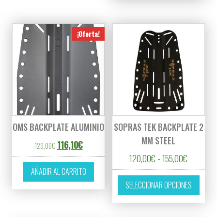
¡Oferta!
OMS BACKPLATE ALUMINIO
SOPRAS TEK BACKPLATE 2
MM STEEL
El precio original era: 129,00€.
El precio actual es: 116,10€.
116,10
€
129,00
€
Rango de 
120,00
€
-
155,00
€
AÑADIR AL CARRITO
Este p
SELECCIONAR OPCIONES