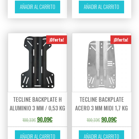
AÑADIR AL CARRITO
AÑADIR AL CARRITO
¡Oferta!
¡Oferta!
TECLINE BACKPLATE H
TECLINE BACKPLATE
ALUMINIO 3 MM / 0,53 KG
ACERO 3 MM MIDI 1,7 KG
El precio original era: 100,33€.
El precio actual es: 90,09€.
El precio original er
El precio ac
90,09
€
90,09
€
100,33
€
100,33
€
AÑADIR AL CARRITO
AÑADIR AL CARRITO