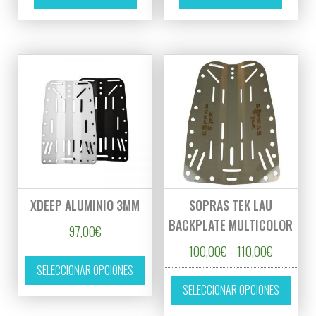
XDEEP ALUMINIO 3MM
SOPRAS TEK LAU
BACKPLATE MULTICOLOR
97,00
€
Rango de 
100,00
€
-
110,00
€
Este producto tiene múltiples variantes. L
SELECCIONAR OPCIONES
Este p
SELECCIONAR OPCIONES