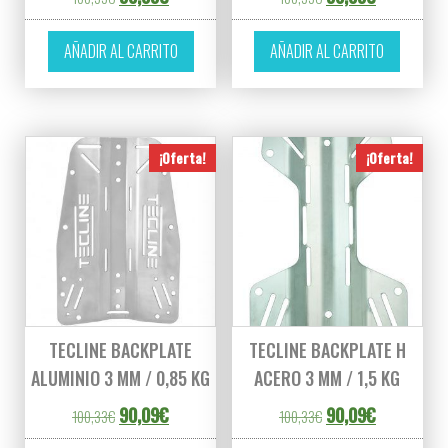
AÑADIR AL CARRITO
AÑADIR AL CARRITO
¡Oferta!
¡Oferta!
TECLINE BACKPLATE
TECLINE BACKPLATE H
ALUMINIO 3 MM / 0,85 KG
ACERO 3 MM / 1,5 KG
El precio original era: 100,33€.
El precio actual es: 90,09€.
El precio original er
El precio ac
90,09
€
90,09
€
100,33
€
100,33
€