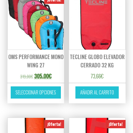
OMS PERFORMANCE MONO
TECLINE GLOBO ELEVADOR
WING 27
CERRADO 32 KG
El precio original era: 319,00€.
El precio actual es: 305,00€.
305,00
€
73,66
€
319,00
€
Este producto tiene múltiples variantes. L
SELECCIONAR OPCIONES
AÑADIR AL CARRITO
¡Oferta!
¡Oferta!